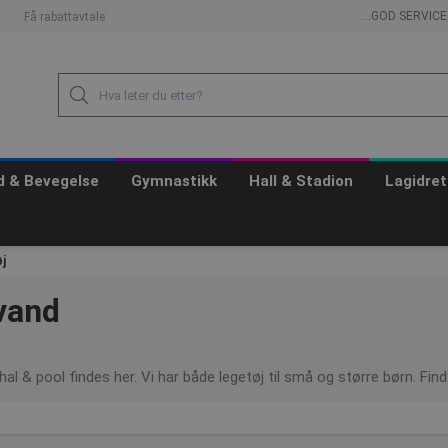
...GOD SERVIC
Få rabattavtale
id & Bevegelse
Gymnastikk
Hall & Stadion
Lagidret
j
 vand
l & pool findes her. Vi har både legetøj til små og større børn. Find