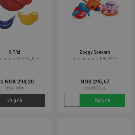
SIT'zl
Zoggy Soakers
nummer: S7616_BLH
Varenummer: P903267
ra NOK 294,20
NOK 295,67
ekskl. Mva
ekskl. Mva
Velg nå
Kjøp nå