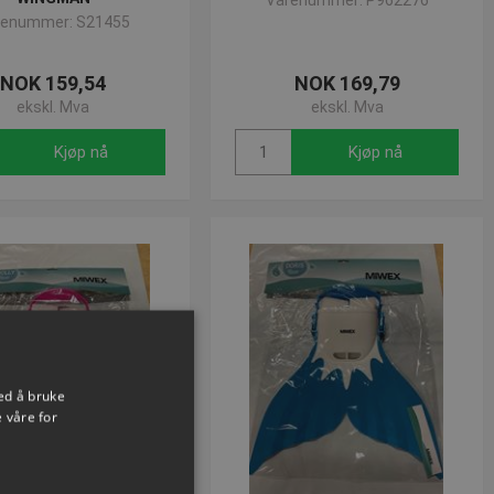
Varenummer: P962276
renummer: S21455
NOK 159,54
NOK 169,79
ekskl. Mva
ekskl. Mva
Kjøp nå
Kjøp nå
ed å bruke
 våre for