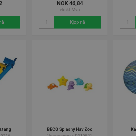
2
NOK 46,84
ekskl. Mva
nå
Kjøp nå
stang
BECO Splashy Hav Zoo
Ka