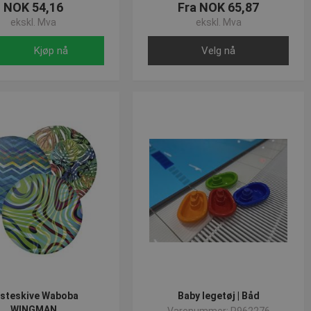
NOK 54,16
Fra NOK 65,87
ekskl. Mva
ekskl. Mva
Kjøp nå
Velg nå
steskive Waboba
Baby legetøj | Båd
WINGMAN