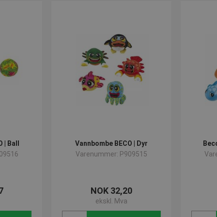
| Ball
Vannbombe BECO | Dyr
Bec
09516
Varenummer: P909515
Var
7
NOK 32,20
ekskl. Mva