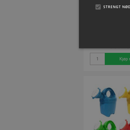
STRENGT NØ
Baby legetøj |
Varenummer: P9
NOK 171,
ekskl. Mva
Kjøp 
Strengt nødvendige informas
ikke brukes riktig uten str
Navn
popup-signup-closed
crisp-
client%2Fsession%2Fa292c
8861-4f4e-b552-7f50af210
CookieScriptConsent