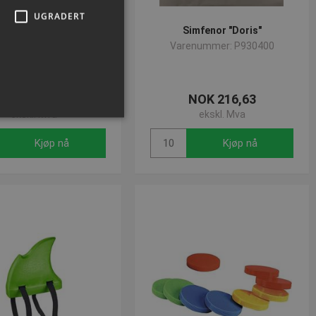
UGRADERT
imfenor "Molly"
Simfenor "Doris"
enummer: P930401
Varenummer: P930400
NOK 216,63
NOK 216,63
ekskl. Mva
ekskl. Mva
Kjøp nå
Kjøp nå
ministrasjon. Nettstedet kan
 Cookie-Script.com-
or besøkendes
at Cookie-Script.com