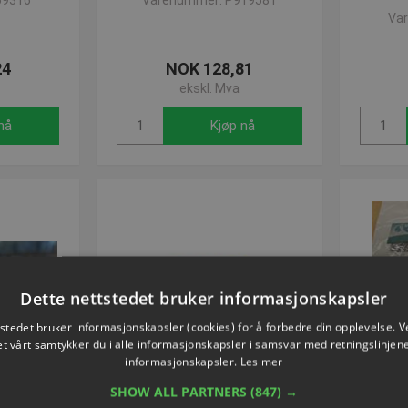
69316
Varenummer: P919581
Va
24
NOK 128,81
ekskl. Mva
nå
Kjøp nå
Dette nettstedet bruker informasjonskapsler
tstedet bruker informasjonskapsler (cookies) for å forbedre din opplevelse. V
et vårt samtykker du i alle informasjonskapsler i samsvar med retningslinjene
informasjonskapsler.
Les mer
SHOW ALL PARTNERS
(847) →