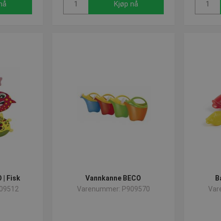
nå
Kjøp nå
| Fisk
Vannkanne BECO
B
09512
Varenummer: P909570
Var