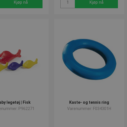
Kjøp nå
Kjøp nå
aby legetøj | Fisk
Kaste- og tennis ring
enummer: P962271
Varenummer: F034301H