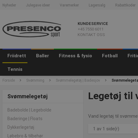
Nyheder
Julegave ideer
Varemerker
Lagersalg
Rabattkoder
KUNDESERVICE
+45 7550 6011
KONTAKT OSS
Friidrett
Baller
Fitness & fysio
Fotball
Frit
Tennis
Forside
Svømming
Svømmelegetøj | Badesjov
Svømmelegetø
Legetøj til
Svømmelegetøj
Badebolde | Legebolde
Vand legetøj til svømmeha
Baderinge | Floats
Dykkerlegetøj
1 av 1 side(r)
Løbebro & tilbehør