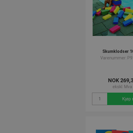
Skumklodser 1
Varenummer: P9
NOK 269,
ekskl. Mva
Kjøp 