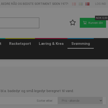
E, BEDRE RÅD OG BEDSTE SORTIMENT SIDEN 1977!
LOG IND
NOK
0,00
Kurven din
t
Racketsport
Læring & Krea
Svømming
 bl.a. badedyr og små legedyr beregnet til vand.
Sorter etter: