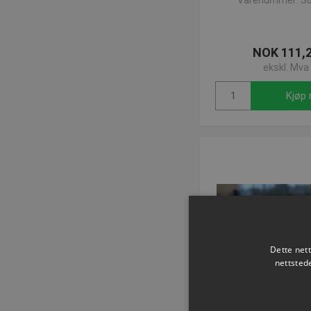
Varenummer: S
NOK 111,
ekskl. Mva
Kjøp 
Dette net
nettsted