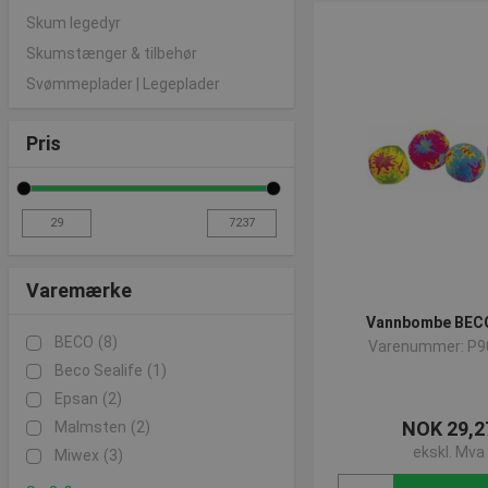
Skum legedyr
Skumstænger & tilbehør
Svømmeplader | Legeplader
Pris
Varemærke
Vannbombe BECO 
BECO
(8)
Varenummer: P9
Beco Sealife
(1)
Epsan
(2)
NOK 29,2
Malmsten
(2)
ekskl. Mva
Miwex
(3)