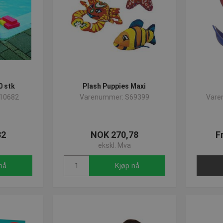
0 stk
Plash Puppies Maxi
10682
Varenummer: S69399
Vare
32
NOK 270,78
F
ekskl. Mva
nå
Kjøp nå