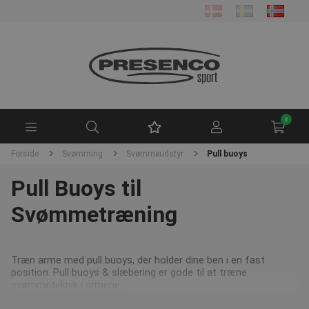
0
Forside
Svømming
Svømmeudstyr
Pull buoys
Pull Buoys til
Svømmetræning
Træn arme med pull buoys, der holder dine ben i en fast
position. Pull buoys & slæbering er gode til at træne
svømmeteknik i armene.