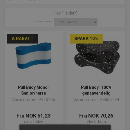
1 av 1 side(r)
Sorter etter:
∆ RABATT
SPARA 10%
Pull Buoy Mono |
Pull Buoy | 100%
Senior/herre
genanvendelig
Varenummer: P910465
Varenummer: P985017H
Fra NOK 51,23
Fra NOK 70,26
ekskl. Mva
ekskl. Mva