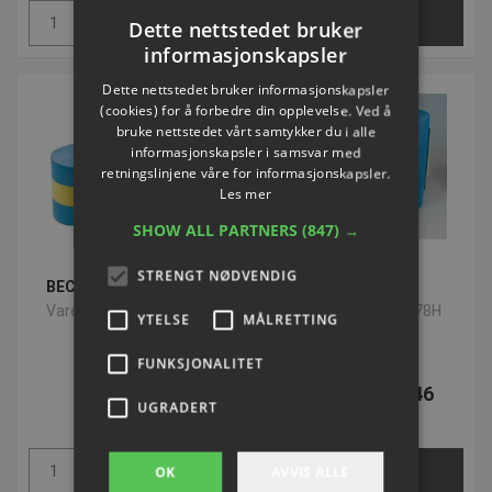
Kjøp
Velg nå
Dette nettstedet bruker
informasjonskapsler
Dette nettstedet bruker informasjonskapsler
(cookies) for å forbedre din opplevelse. Ved å
bruke nettstedet vårt samtykker du i alle
informasjonskapsler i samsvar med
retningslinjene våre for informasjonskapsler.
Les mer
SHOW ALL PARTNERS
(847) →
STRENGT NØDVENDIG
BECO Pull Buoy Junior
Pull-Buoy
Varenummer: P996053
Varenummer: S6978H
YTELSE
MÅLRETTING
FUNKSJONALITET
NOK 101,00
Fra NOK 102,46
UGRADERT
ekskl. Mva
ekskl. Mva
Kjøp
Velg nå
OK
AVVIS ALLE