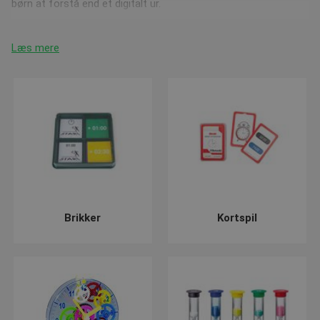
børn at forstå end et digitalt ur.
Lær klokken og tiden
Læs mere
Vores produkt
Find tiden
, er et perfekt produkt til at lære tiden.
Det er en spændende øvelse til tidslæring, ved hjælp af et
intelligent system kan barnet gætte tiden ud fra billedet af
uret, og derefter kontrollere det med digital tid i kontrol arket.
Det er en god måde at lære måde tiden digitalt og analogt.
For at give dit barn en fornemmelse af tid, er vores
5 timeglas
er perfekt mulighed. Her kan dit barn fornemme tiden på 30
sekunder, 1 minut, 3 minutter, 5 minutter og 10 minutter. Børn
udvikler deres forståelse af tid, mens de håndterer
timeglassene.
Brikker
Kortspil
God service, bedre råd
Vi sørger løbende for at opdatere vores webshop med nye og
spændende produkter, hold dig derfor opdateret på vores
nyhedsside
hvor du vil finde de seneste tilføjede produkter.
Har du spørgsmål vedrørende vores produkter kan vi altid