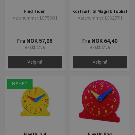
Find Tiden
Kortsæt | til Magisk Tophat
Varenummer: L87586H
Varenummer: L86257H
Fra NOK 57,08
Fra NOK 64,40
ekskl. Mva
ekskl. Mva
Velg nå
Velg nå
NYHET
Elev Ur, Gul
Elev Ur, Rød