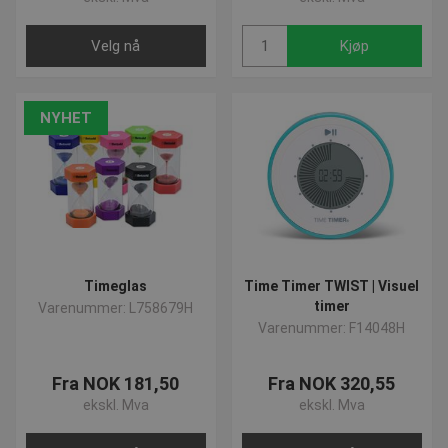
Navn
Provider / Domene
Utløp
popup-signup-closed
.presencosport.no
1 
Velg nå
Kjøp
crisp-
.presencosport.no
6 må
client%2Fsession%2Fa292c4df-
2 da
8861-4f4e-b552-7f50af21081d
NYHET
CookieScriptConsent
1 m
CookieScript
www.presencosport.no
Timeglas
Time Timer TWIST | Visuel
timer
Varenummer: L758679H
contextValues
www.presencosport.no
Ses
Varenummer: F14048H
Fra NOK 181,50
Fra NOK 320,55
ekskl. Mva
ekskl. Mva
Navn
Provider / Domene
Utløps