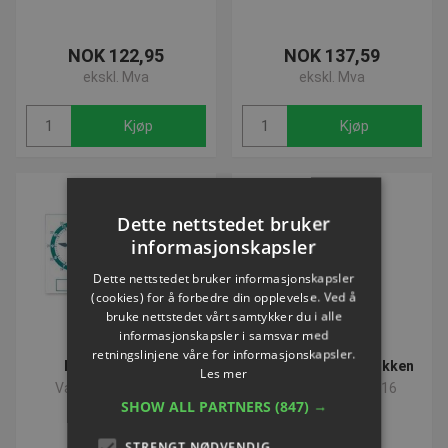
NOK 122,95
NOK 137,59
ekskl. Mva
ekskl. Mva
Kjøp
Kjøp
Dette nettstedet bruker
informasjonskapsler
Dette nettstedet bruker informasjonskapsler
(cookies) for å forbedre din opplevelse. Ved å
bruke nettstedet vårt samtykker du i alle
informasjonskapsler i samsvar med
retningslinjene våre for informasjonskapsler.
Individuelle Ure
Skoleur "A" | Lær klokken
Les mer
Varenummer: L369
Varenummer: L5516
SHOW ALL PARTNERS
(847) →
STRENGT NØDVENDIG