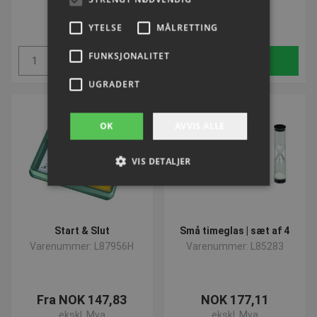
NOK 141,98
NOK 143,44
ekskl. Mva
ekskl. Mva
YTELSE
MÅLRETTING
FUNKSJONALITET
Kjøp
Kjøp
UGRADERT
OK
AVVIS ALLE
VIS DETALJER
Strengt nødvendig
Ytelse
Målretting
Start & Slut
Små timeglas | sæt af 4
Funksjonalitet
Ugradert
Varenummer: L87956H
Varenummer: L85283
Strengt nødvendige informasjonskapsler tillater
kjernefunksjoner på nettstedet, som
brukerinnlogging og kontoadministrasjon.
Nettstedet kan ikke brukes riktig uten strengt
Fra NOK 147,83
NOK 177,11
nødvendige informasjonskapsler.
ekskl. Mva
ekskl. Mva