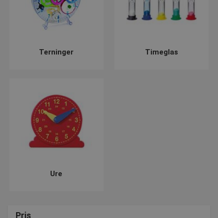
kontaktes på post@presencosport.dk eller 7550 6011.
Terninger
Timeglas
Ure
Pris