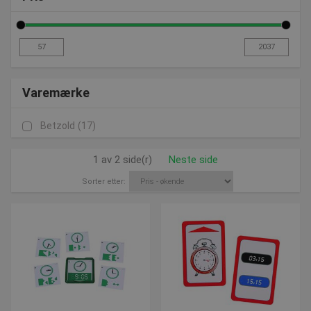
Varemærke
Betzold
(17)
1 av 2 side(r)
Neste side
Sorter etter: