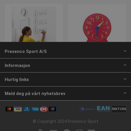
beregne b
kampanjed
nettsteds
Presenco Sport A/S
Lær klokken | Sæt med 3
Læringsklokke | Lær deg
Informasjon
stk.
klokken
Varenummer: L762878
Varenummer: L2619
Hurtig links
NOK 368,85
NOK 374,71
Meld deg på vårt nyhetsbrev
ekskl. Mva
ekskl. Mva
Kjøp
Kjøp
FAKTURA
© Copyright 2024 Presenco Sport