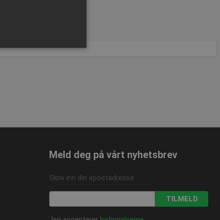
ministrasjon. Nettstedet kan
Meld deg på vårt nyhetsbrev
 Cookie-Script.com-
or besøkendes
Skriv inn din epostadresse
at Cookie-Script.com
TILMELD
Jeg accepterer
betingelserne