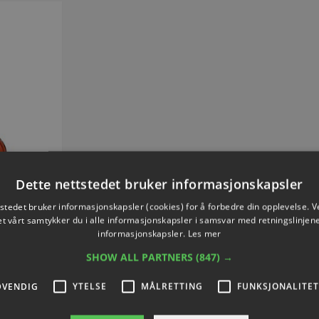
Dette nettstedet bruker informasjonskapsler
tstedet bruker informasjonskapsler (cookies) for å forbedre din opplevelse. V
FIX
et vårt samtykker du i alle informasjonskapsler i samsvar med retningslinjene
3140
informasjonskapsler.
Les mer
SHOW ALL PARTNERS
(847) →
,59
DVENDIG
YTELSE
MÅLRETTING
FUNKSJONALITET