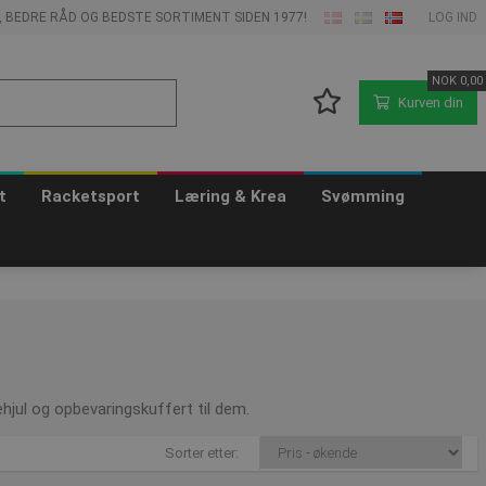
E, BEDRE RÅD OG BEDSTE SORTIMENT SIDEN 1977!
LOG IND
NOK
0,00
Kurven din
t
Racketsport
Læring & Krea
Svømming
hjul og opbevaringskuffert til dem.
Sorter etter: