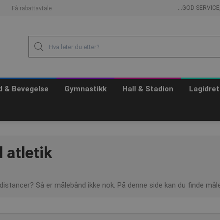
...GOD SERVIC
Få rabattavtale
id & Bevegelse
Gymnastikk
Hall & Stadion
Lagidret
l atletik
istancer? Så er målebånd ikke nok. På denne side kan du finde måle