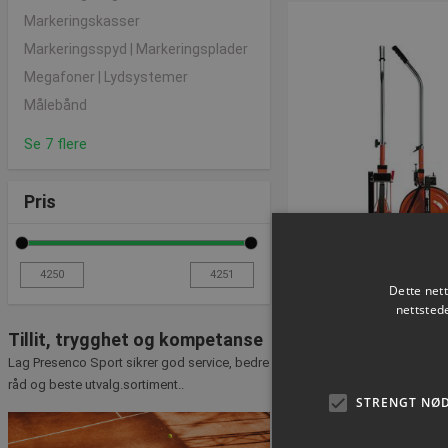
Markeringskasser
Markeringsspyd | Markeringsplader
Megafoner | Lydsystemer
Målebånd
Se 7 flere
Pris
Dette net
Målehjul ROLL
nettsted
Varenummer: S
Tillit, trygghet og kompetanse
Lag Presenco Sport sikrer god service, bedre
råd og beste utvalg.sortiment..
NOK 4.250
STRENGT NØ
ekskl. Mva