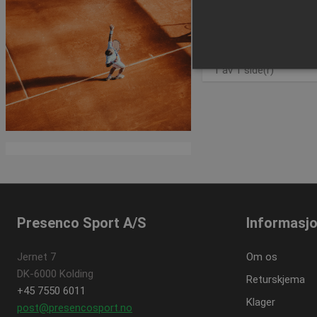
Kjøp 
1 av 1 side(r)
Strengt nødvendige informas
ikke brukes riktig uten str
Navn
popup-signup-closed
crisp-
client%2Fsession%2Fa292c
8861-4f4e-b552-7f50af210
Presenco Sport A/S
Informasj
CookieScriptConsent
Jernet 7
Om os
DK-6000 Kolding
Returskjema
contextValues
+45 7550 6011
Klager
post@presencosport.no