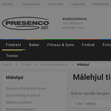
Nyheder
Julegave ideer
Varemerker
Lagersalg
Rabattkoder
KUNDESERVICE
+45 7550 6011
KONTAKT OSS
Friidrett
Baller
Fitness & fysio
Fotball
Frit
Tennis
Forside
Friidrett
Diverse atletikudstyr
Målehjul
Målehjul ti
Målehjul
Barriere | Bandesystemer
Skal du opmåle længere d
Dommerflag til atletik
Markeringsbånd
1 av 1 side(r)
Markeringskegler |