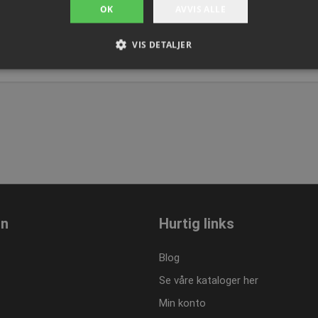
nå
OK
AVVIS ALLE
VIS DETALJER
Strengt nødvendig
Ytelse
Målretting
Funksjonalitet
Ugradert
jonskapsler tillater kjernefunksjoner på nettstedet, som brukerinnlogging og kontoad
engt nødvendige informasjonskapsler.
Provider / Domene
Utløpsdato
Beskrivelse
.presencosport.no
1 år
Cookie Popup
.presencosport.no
6 måneder
4df-
2 dager
81d
on
Hurtig links
1 måned
Denne informasjonskapselen brukes av
CookieScript
tjenesten for å huske innstillingene f
www.presencosport.no
Blog
informasjonskapsel. Det er nødvendig 
cookie-banner fungerer som det skal.
Se våre kataloger her
www.presencosport.no
Sesjon
Min konto