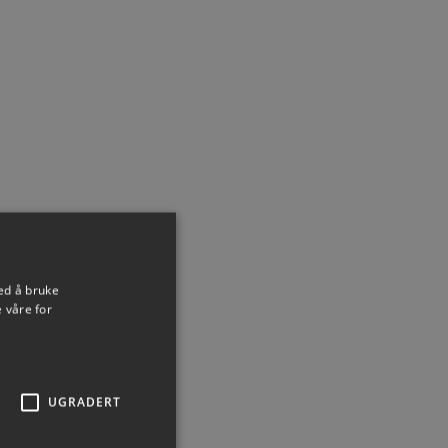
ed å bruke
 våre for
UGRADERT