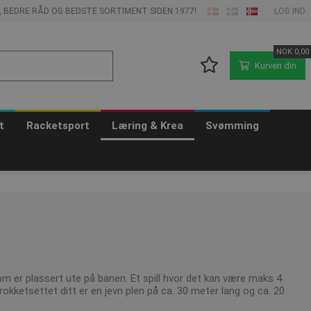
E, BEDRE RÅD OG BEDSTE SORTIMENT SIDEN 1977!
LOG IND
NOK
0,00
Kurven din
t
Racketsport
Læring & Krea
Svømming
om er plassert ute på banen. Et spill hvor det kan være maks 4
rokketsettet ditt er en jevn plen på ca. 30 meter lang og ca. 20