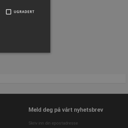
t.dk
eller 7550 6011.
UGRADERT
ministrasjon. Nettstedet kan
Meld deg på vårt nyhetsbrev
 Cookie-Script.com-
Skriv inn din epostadresse
or besøkendes