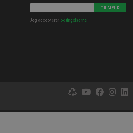
at Cookie-Script.com
TILMELD
Jeg accepterer
betingelserne
løpsdato
Beskrivelse
 minutter
Sesjon
for å opprettholde
nalytics og brukes til å
1 år
Den lagrer og oppdaterer
lameprodukter som for
1 år
og spore sidevisninger.
1 år
ersal Analytics - som er
tjeneste. Denne
å tilordne et tilfeldig
dert i hver sideforespørsel
og kampanjedata for