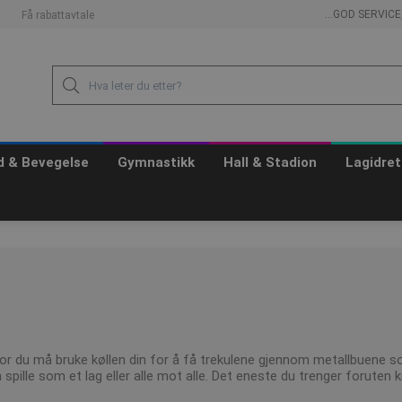
...GOD SERVIC
Få rabattavtale
id & Bevegelse
Gymnastikk
Hall & Stadion
Lagidret
hvor du må bruke køllen din for å få trekulene gjennom metallbuene s
pille som et lag eller alle mot alle. Det eneste du trenger foruten k