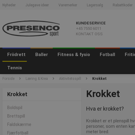
Nyheder
Julegave ideer
Varemerker
Lagersalg
Rabattkoder
KUNDESERVICE
+45 7550 6011
KONTAKT OSS
Friidrett
Baller
Fitness & fysio
Fotball
Frit
Tennis
Forside
Læring & Krea
Aktivitetsspill
Krokket
Krokket
Krokket
Boldspil
Hva er krokket?
Brettspill
Krokket er et plenspill 
Faldskærme
personer, som enten kan s
meter bred.
Fjærfotball