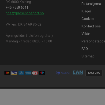
DK-6000 Kolding
Returskjema
+45 7550 6011
contextValues
Klager
post@presencosport.no
Cookies
VAT-nr.: DK 34 69 85 62
Navn
Kontakt oss
Provi
Navn
Navn
crisp-client%2Fsocket%2F
Dome
Vilkår
Åpningstider (telefon og chat)
SNS
_ga_DGE0SP8BQ6
_gat_gtag_UA_16956477_5
.pres
Mandag - fredag ​​08:00 - 16:00
Persondatapoli
_sn_n
FAQ
_gid
_fbp
Googl
_sn_a
.pres
Sitemap
_sn_m
_ga
Googl
.pres
FAKTURA