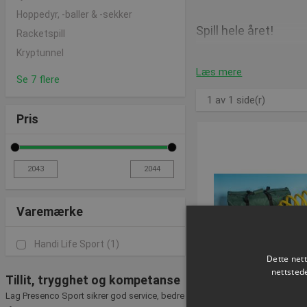
Hoppedyr, -baller & -sekker
Spill hele året!
Racketspill
Kryptunnel
Det beste med krokket, s
Læs mere
tradisjonelt plenspill, e
Se 7 flere
1 av 1 side(r)
Hva trenger jeg for
Pris
Krokket er egentlig et ve
Sport hjelpe. Hvis du all
furukøller, 2 start-/vend
Den største fordelen med
Varemærke
Handi Life Sport
(1)
God service, bedre rå
Dette net
nettsted
Tillit, trygghet og kompetanse
Vi oppdaterer fortløpen
Lag Presenco Sport sikrer god service, bedre