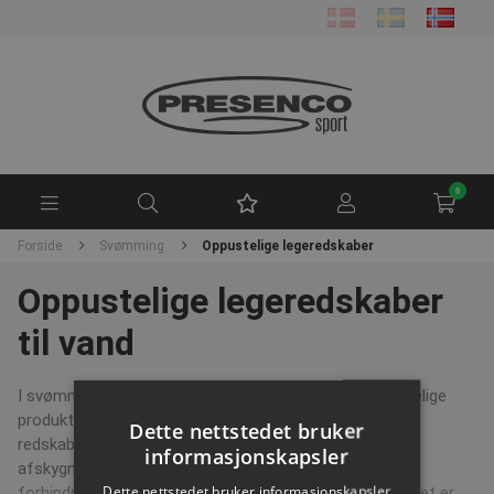
0
Forside
Svømming
Oppustelige legeredskaber
Oppustelige legeredskaber
til vand
I svømmehaller er det meget populært at have oppustelige
produkter,
så gæsterne har mulighed for at lege på
Dette nettstedet bruker
redskaberne i vandet.
Oppustelige badedyr
findes i flere
informasjonskapsler
afskygninger, både som enkelt stående elementer til
Dette nettstedet bruker informasjonskapsler
forhindringsbaner til vandet. Udvalget af legetøj til vandet er