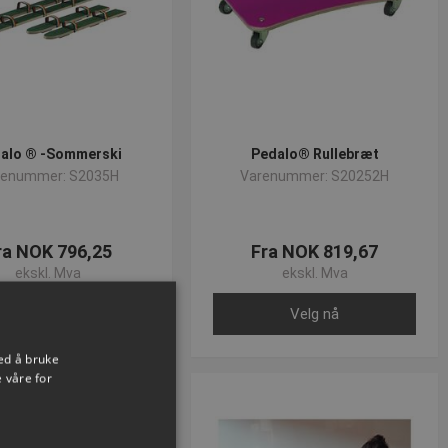
alo ® -Sommerski
Pedalo® Rullebræt
renummer: S2035H
Varenummer: S20252H
ra NOK 796,25
Fra NOK 819,67
ekskl. Mva
ekskl. Mva
Velg nå
Velg nå
ed å bruke
 våre for