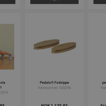
ola
Pedalo® Fodvippe
pe
t
Varenummer: S20296
Va
02319
,85
NOK 1.135,83
Fr