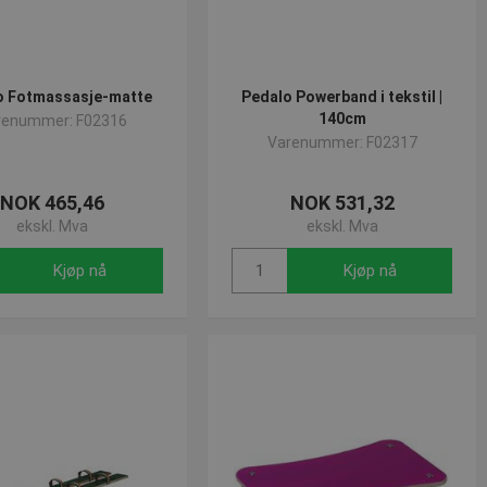
o Fotmassasje-matte
Pedalo Powerband i tekstil |
140cm
renummer: F02316
Varenummer: F02317
NOK 465,46
NOK 531,32
ekskl. Mva
ekskl. Mva
Kjøp nå
Kjøp nå