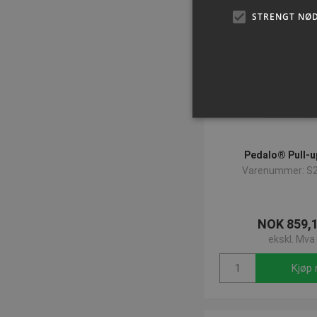
STRENGT NØ
Pedalo® Pull-u
Varenummer: S
Strengt nødvendige informas
ikke brukes riktig uten str
Navn
NOK 859,
popup-signup-closed
ekskl. Mva
crisp-
client%2Fsession%2Fa292c
8861-4f4e-b552-7f50af210
Kjøp 
CookieScriptConsent