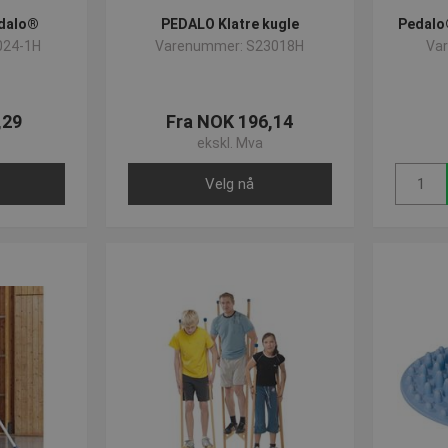
edalo®
PEDALO Klatre kugle
Pedalo
024-1H
Varenummer: S23018H
Va
,29
Fra NOK 196,14
ekskl. Mva
Velg nå