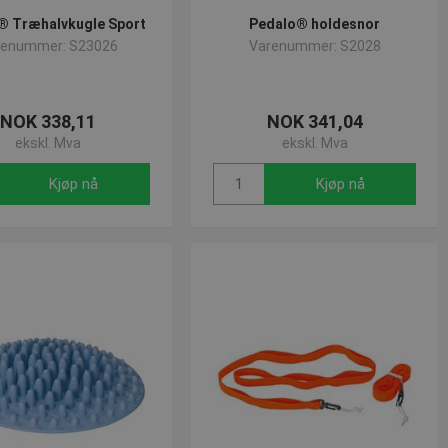
® Træhalvkugle Sport
Pedalo® holdesnor
renummer: S23026
Varenummer: S2028
NOK 338,11
NOK 341,04
ekskl. Mva
ekskl. Mva
Kjøp nå
Kjøp nå