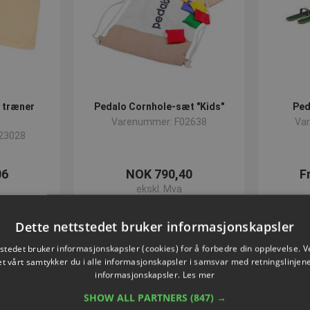
 træner
Pedalo Cornhole-sæt "Kids"
Ped
Varenummer: F02638
Va
23028
06
NOK 790,40
F
ekskl. Mva
nå
Kjøp nå
Dette nettstedet bruker informasjonskapsler
tstedet bruker informasjonskapsler (cookies) for å forbedre din opplevelse. V
et vårt samtykker du i alle informasjonskapsler i samsvar med retningslinjene
informasjonskapsler.
Les mer
NYHET
SHOW ALL PARTNERS
(847) →