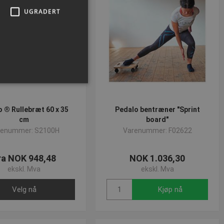
UGRADERT
o ® Rullebræt 60 x 35
Pedalo bentræner "Sprint
cm
board"
ministrasjon. Nettstedet kan
renummer: S2100H
Varenummer: F02622
ra NOK 948,48
NOK 1.036,30
ekskl. Mva
ekskl. Mva
Velg nå
Kjøp nå
 Cookie-Script.com-
or besøkendes
at Cookie-Script.com