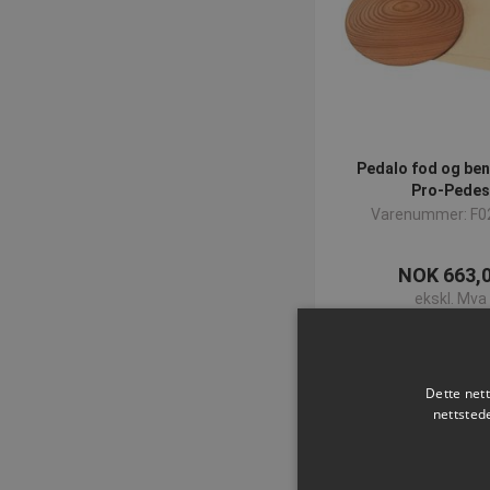
Pedalo fod og ben
Pro-Pedes
Varenummer: F0
NOK 663,
ekskl. Mva
Kjøp 
Dette net
nettsted