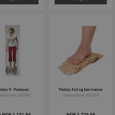
dalo ® -Pedasan
Pedalo fod og ben træner
renummer: S2030H
Varenummer: F02304
a NOK 1.151,93
NOK 1.226,58