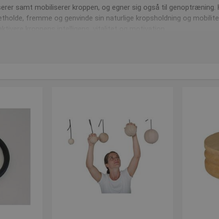
serer samt mobiliserer kroppen, og egner sig også til genoptræning.
tholde, fremme og genvinde sin naturlige kropsholdning og mobilitet
aktivere kroppens intelligens, vitalitet og motivation.