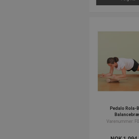
Pedalo Rola-B
Balancebræ
Varenummer: F
NOK 1.094