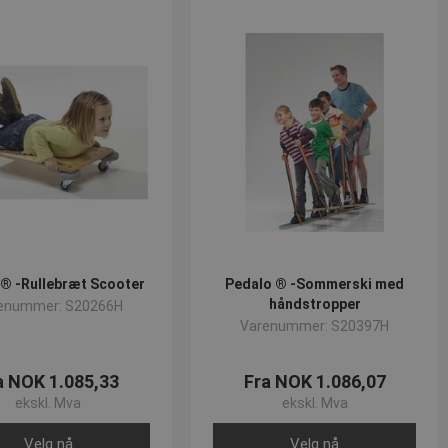
løpsdato
Beskrivelse
 minutter
Sesjon
for å opprettholde
nalytics og brukes til å
1 år
Den lagrer og oppdaterer
lameprodukter som for
1 år
og spore sidevisninger.
1 år
ersal Analytics - som er
tjeneste. Denne
å tilordne et tilfeldig
dert i hver sideforespørsel
 ® -Rullebræt Scooter
Pedalo ® -Sommerski med
og kampanjedata for
håndstropper
enummer: S20266H
Varenummer: S20397H
a NOK 1.085,33
Fra NOK 1.086,07
ekskl. Mva
ekskl. Mva
Velg nå
Velg nå