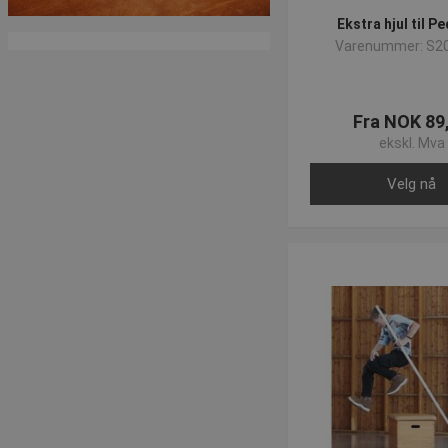
Ekstra hjul til P
Varenummer: S2
Fra NOK 89
ekskl. Mva
Velg nå