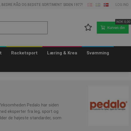
E, BEDRE RÅD OG BEDSTE SORTIMENT SIDEN 1977!
LOG IND
NOK
0,00
Kurven din
t
Racketsport
Læring & Krea
Svømming
. Virksomheden Pedalo har siden
 med eksperter fra leg, sport og
ylder de højeste standarder, som