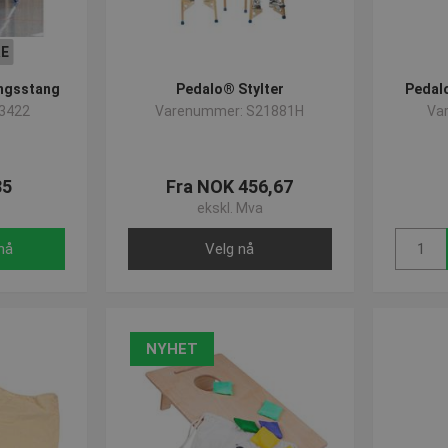
E
ngsstang
Pedalo® Stylter
Pedal
3422
Varenummer: S21881H
Va
85
Fra NOK 456,67
ekskl. Mva
nå
Velg nå
NYHET