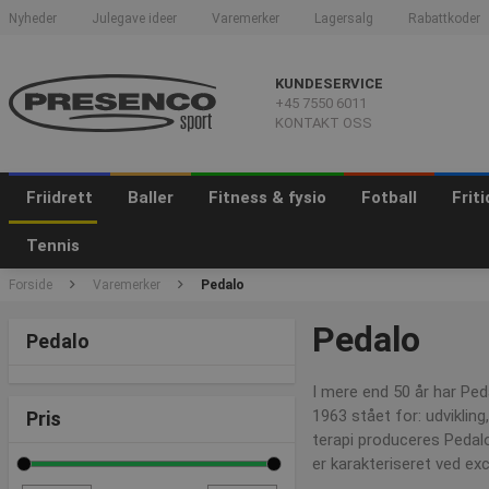
Nyheder
Julegave ideer
Varemerker
Lagersalg
Rabattkoder
KUNDESERVICE
+45 7550 6011
KONTAKT OSS
Friidrett
Baller
Fitness & fysio
Fotball
Frit
Tennis
Forside
Varemerker
Pedalo
Pedalo
Pedalo
I mere end 50 år har Ped
1963 stået for: udvikling
Pris
terapi produceres Pedalo
er karakteriseret ved exc