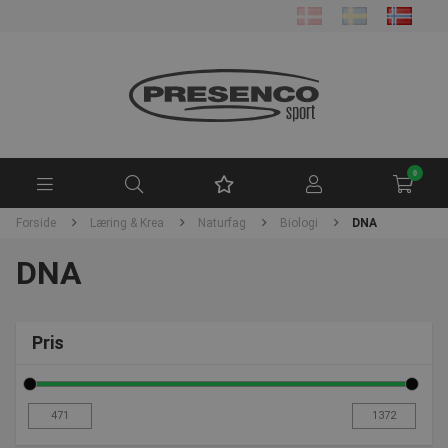
0
Forside
Læring & Krea
Naturfag
Biologi
DNA
DNA
Pris