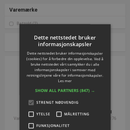
Varemærke
Betzold
(2)
Dette nettstedet bruker
1 av 1 side(r)
informasjonskapsler
Sorter etter:
Dette nettstedet bruker informasjonskapsler
(cookies) for å forbedre din opplevelse. Ved å
bruke nettstedet vårt samtykker du i alle
informasjonskapsler i samsvar med
retningslinjene våre for informasjonskapsler.
Les mer
SHOW ALL PARTNERS
(847) →
STRENGT NØDVENDIG
DNA Model
Stor DNA Model
YTELSE
MÅLRETTING
Varenummer: L86175
Varenummer: L86176
FUNKSJONALITET