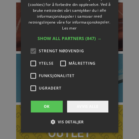
(cookies) for å forbedre din opplevelse. Ved å
bruke nettstedet vårt samtykker du i alle
informasjonskapsler i samsvar med
retningslinjene våre for informasjonskapsler.
NYHETER
Les mer
SHOW ALL PARTNERS
(847) →
STRENGT NØDVENDIG
YTELSE
MÅLRETTING
FUNKSJONALITET
VAREMERKER
UGRADERT
OK
AVVIS ALLE
VIS DETALJER
OUTLET