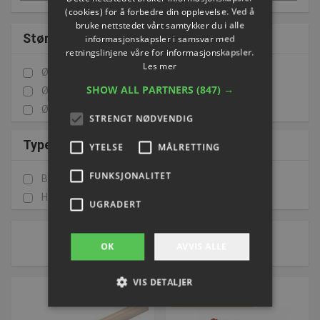
(cookies) for å forbedre din opplevelse. Ved å
bruke nettstedet vårt samtykker du i alle
Størrelse
informasjonskapsler i samsvar med
retningslinjene våre for informasjonskapsler.
Les mer
Ø 25 Mm 150 Cm
(1)
SHOW ALL PARTNERS
(847) →
Ø 25 Mm 180 Cm
(1)
Ø 28 Mm 150 Cm
(1)
STRENGT NØDVENDIG
Type
YTELSE
MÅLRETTING
FUNKSJONALITET
Blød Børste
(1)
Hård Børste
(1)
UGRADERT
1 av 1 side(r)
OK
AVVIS ALLE
Sorter etter:
VIS DETALJER
SPARA 15%