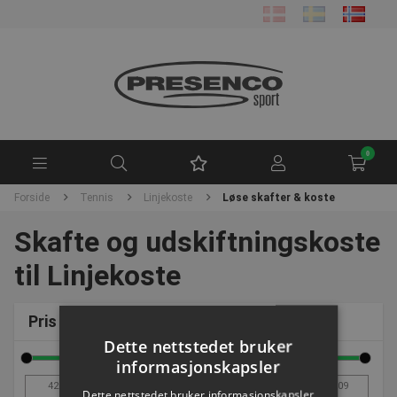
0
Forside
Tennis
Linjekoste
Løse skafter & koste
Skafte og udskiftningskoste
til Linjekoste
Pris
Dette nettstedet bruker
informasjonskapsler
Dette nettstedet bruker informasjonskapsler