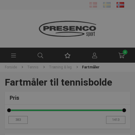
0
Forside
Tennis
Træning & leg
Fartmåler
Fartmåler til tennisbolde
Pris