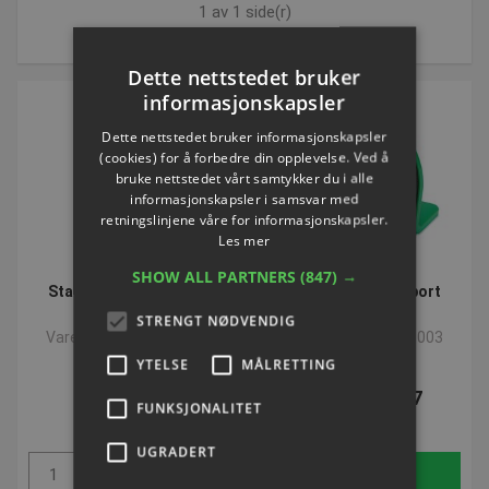
1 av 1 side(r)
Sorter etter:
Dette nettstedet bruker
informasjonskapsler
Dette nettstedet bruker informasjonskapsler
(cookies) for å forbedre din opplevelse. Ved å
bruke nettstedet vårt samtykker du i alle
informasjonskapsler i samsvar med
retningslinjene våre for informasjonskapsler.
Les mer
SHOW ALL PARTNERS
(847) →
Stativ til Multi Sports
Fartmåler Multi Sport
Radar
Radar
STRENGT NØDVENDIG
Varenummer: P843002
Varenummer: P843003
YTELSE
MÅLRETTING
NOK 383,49
NOK 1.412,47
FUNKSJONALITET
ekskl. Mva
ekskl. Mva
UGRADERT
Kjøp
Kjøp