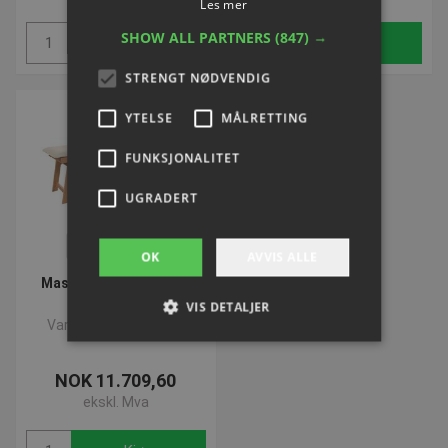
Les mer
SHOW ALL PARTNERS
(847) →
Kjøp
Kjøp
STRENGT NØDVENDIG
YTELSE
MÅLRETTING
FUNKSJONALITET
UGRADERT
VOLUMEVARE
OK
AVVIS ALLE
Massagebriks Tiziano
Nature
VIS DETALJER
Varenummer: F23055
NOK 11.709,60
Strengt nødvendig
Ytelse
Målretting
ekskl. Mva
Funksjonalitet
Ugradert
Strengt nødvendige informasjonskapsler tillater