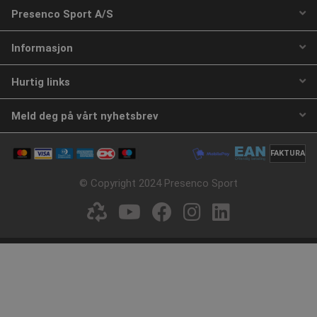
Varenummer: S1814H
Presenco Sport A/S
Fra NOK 64,40
NOK 65,87
Informasjon
ekskl. Mva
ekskl. Mva
Hurtig links
Velg nå
Kjøp
Meld deg på vårt nyhetsbrev
NYHET
FAKTURA
© Copyright 2024 Presenco Sport
Gymnastikstave i træ
Gummitwist hoppeelastik |
5 meter
Varenummer: S1735H
Varenummer: L100184