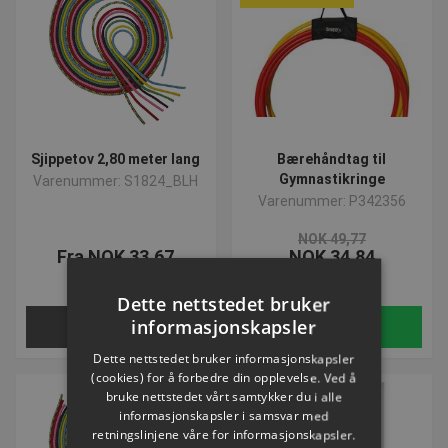
Sjippetov 2,80 meter lang
Bærehåndtag til
Gymnastikringe
Varenummer: S1824_BLH
Varenummer: P342356
NOK 49,77
Fra NOK 33,67
NOK 34,84
ekskl. Mva
ekskl. Mva
Dette nettstedet bruker
informasjonskapsler
Velg nå
Kjøp
Dette nettstedet bruker informasjonskapsler
(cookies) for å forbedre din opplevelse. Ved å
bruke nettstedet vårt samtykker du i alle
informasjonskapsler i samsvar med
retningslinjene våre for informasjonskapsler.