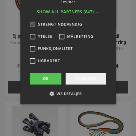
Les mer
SHOW ALL PARTNERS
(847) →
STRENGT NØDVENDIG
Sjippetov 3 meter lang
Dobbeltklemme til
YTELSE
MÅLRETTING
gymnastik-stav eller ring
Varenummer: S1825_BLH
FUNKSJONALITET
Varenummer: S63681H
UGRADERT
Fra NOK 35,13
Fra NOK 46,84
ekskl. Mva
ekskl. Mva
OK
AVVIS ALLE
Velg nå
Velg nå
VIS DETALJER
Strengt nødvendig
Ytelse
Målretting
Funksjonalitet
Ugradert