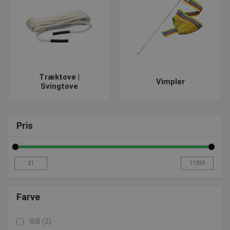
kontakt os. Ring på 7550 6011 eller send os en e-mail på
post@presencosport.dk
.
Træktove |
Vimpler
Svingtove
Pris
Farve
Blå
(2)