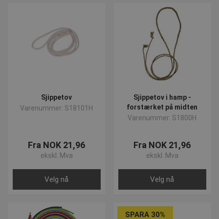
Sjippetov
Sjippetov i hamp -
forstærket på midten
Varenummer: S18101H
Varenummer: S1800H
Fra NOK 21,96
Fra NOK 21,96
ekskl. Mva
ekskl. Mva
Velg nå
Velg nå
SPARA 30%