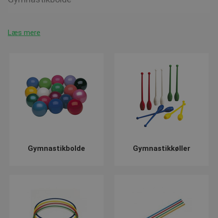
En
gymnastikbold
er typisk lidt mindre end en normal bold. En
gymnastikbold bruges til at kaste op i luften, rulles over
Læs mere
nakken eller andre steder på kroppen. Gymnastikbolde til
rytmisk gymnastik er 16 eller 19 cm i diamanter, med en vægt
på hhv. 300 og 420 gram.
Gymnastikkøller
Gymnastikkøller bruges i rytmisk gymnastik til at kaste op i
luften samt til at svinge rundt i bevægelser som forlængelse
af gymnastens arm.
Køllens tyngde ligger i den brede ende, hvor man ikke holder.
Køllerne leveres i enten træ eller plast.
Gymnastikringe | Tøndebånd
Gymnastikbolde
Gymnastikkøller
En gymnastikring kan trilles hen af gulvet, rulles rundt om
kroppen eller kastes op i luften. Tøndebåndene som de også
bliver kaldt leveres i både plast og træ. Forskellen på en
gymnastikring og en hulahopring, er at en ring til gymnastik har
en flad profil mens en hulahopring er rund, og oftest lettere.