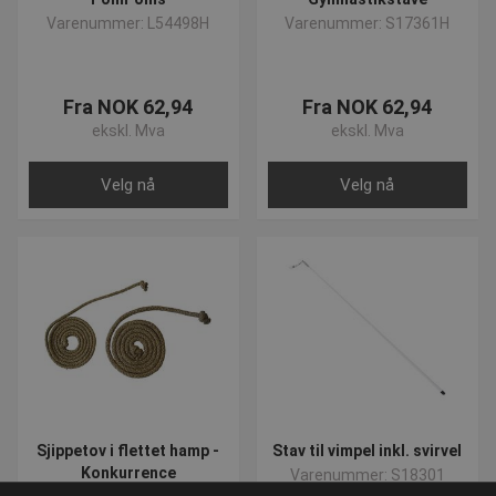
brukere ve
tilfeldig
Varenummer: L54498H
Varenummer: S17361H
som en kli
Den er ink
sideforesp
nettsted o
beregne b
Fra NOK 62,94
Fra NOK 62,94
kampanjed
nettsteds
ekskl. Mva
ekskl. Mva
Velg nå
Velg nå
Sjippetov i flettet hamp -
Stav til vimpel inkl. svirvel
Konkurrence
Varenummer: S18301