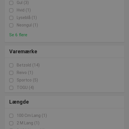
Gul
(3)
Hvid
(1)
Lyseblå
(1)
Neongul
(1)
Se 6 flere
Varemærke
Betzold
(14)
Reivo
(1)
Sportco
(5)
TOGU
(4)
Længde
100 Cm Lang
(1)
2 M Lang
(1)