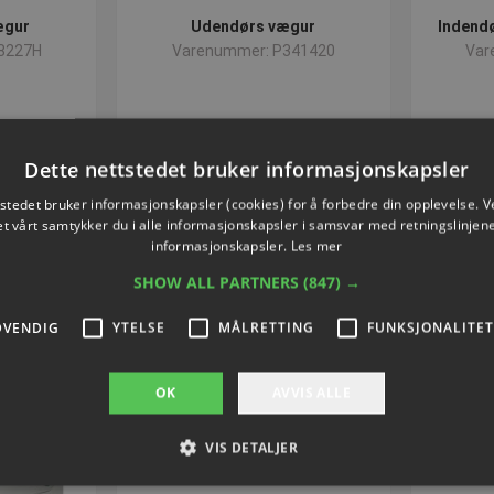
ægur
Udendørs vægur
Indendø
8227H
Varenummer: P341420
Var
,40
NOK 878,22
ekskl. Mva
Dette nettstedet bruker informasjonskapsler
Kjøp nå
tstedet bruker informasjonskapsler (cookies) for å forbedre din opplevelse. V
et vårt samtykker du i alle informasjonskapsler i samsvar med retningslinjene
informasjonskapsler.
Les mer
SHOW ALL PARTNERS
(847) →
DVENDIG
YTELSE
MÅLRETTING
FUNKSJONALITET
OK
AVVIS ALLE
VIS DETALJER