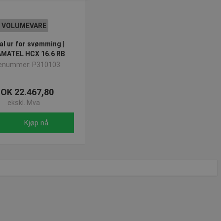
VOLUMEVARE
ministrasjon. Nettstedet kan
al ur for svømming |
MATEL HCX 16.6 RB
enummer: P310103
OK 22.467,80
ekskl. Mva
 Cookie-Script.com-
or besøkendes
Kjøp nå
at Cookie-Script.com
løpsdato
Beskrivelse
 minutter
Sesjon
for å opprettholde
nalytics og brukes til å