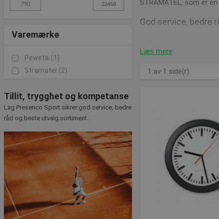
STRAMATEL, som er en af
God service, bedre r
Varemærke
Skulle du have spørgsmål
Læs mere
Peweta
(1)
Vi er altid klar til at h
Stramatel
(2)
1 av 1 side(r)
Tillit, trygghet og kompetanse
Lag Presenco Sport sikrer god service, bedre
råd og beste utvalg.sortiment..