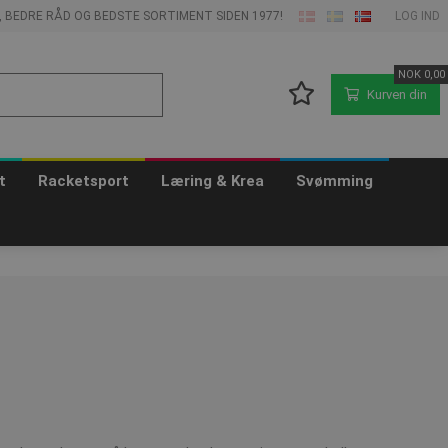
E, BEDRE RÅD OG BEDSTE SORTIMENT SIDEN 1977!
LOG IND
NOK
0,00
Kurven din
t
Racketsport
Læring & Krea
Svømming