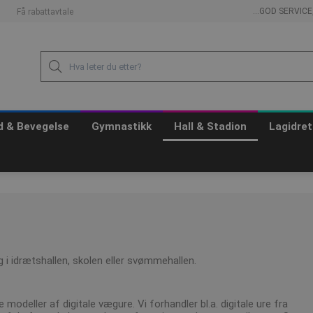
...GOD SERVIC
Få rabattavtale
id & Bevegelse
Gymnastikk
Hall & Stadion
Lagidret
ug i idrætshallen, skolen eller svømmehallen.
 modeller af digitale vægure. Vi forhandler bl.a. digitale ure fra