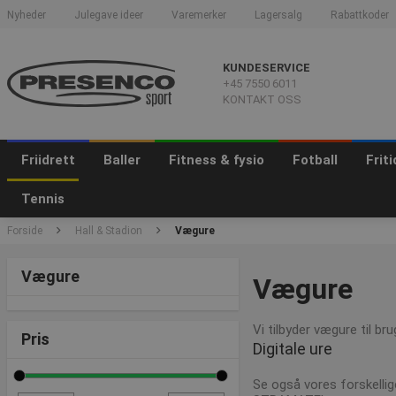
Nyheder
Julegave ideer
Varemerker
Lagersalg
Rabattkoder
KUNDESERVICE
+45 7550 6011
KONTAKT OSS
Friidrett
Baller
Fitness & fysio
Fotball
Frit
Tennis
Forside
Hall & Stadion
Vægure
Vægure
Vægure
Vi tilbyder vægure til br
Pris
Digitale ure
Se også vores forskellige