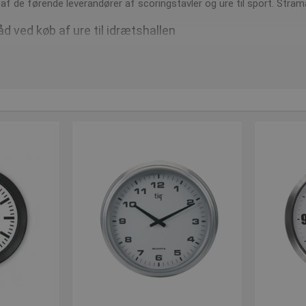
 de førende leverandører af scoringstavler og ure til sport. Stra
åd ved køb af ure til idrætshallen
 vedr vores vægure, så ring på 7550 6011 eller skriv en e-mail på
po
jælpe dig med råd og tilbyder også et bredt sortiment af scoringstavler.