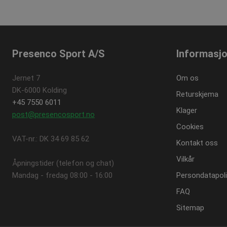
_sn_n
_gid
_fbp
Googl
_sn_a
.pres
_sn_m
_ga
Googl
.pres
Presenco Sport A/S
Informasj
Jernet 7
Om os
DK-6000 Kolding
Returskjema
+45 7550 6011
Klager
post@presencosport.no
Cookies
VAT-nr.: DK 34 69 85 62
Kontakt oss
Vilkår
Åpningstider (telefon og chat)
Mandag - fredag ​​08:00 - 16:00
Persondatapoli
FAQ
Sitemap