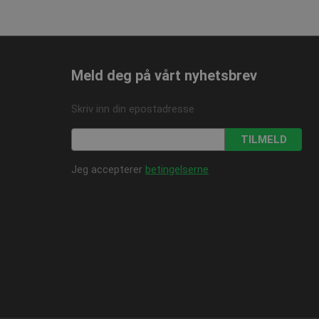
1 år
Den lagrer og oppdaterer
lameprodukter som for
1 år
og spore sidevisninger.
1 år
ersal Analytics - som er
tjeneste. Denne
å tilordne et tilfeldig
Meld deg på vårt nyhetsbrev
dert i hver sideforespørsel
og kampanjedata for
Skriv inn din epostadresse
TILMELD
Jeg accepterer
betingelserne