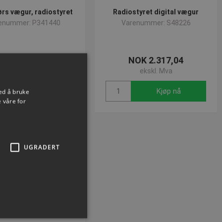
rs vægur, radiostyret
Radiostyret digital vægur
enummer: P341440
Varenummer: S48226
NOK 878,22
NOK 2.317,04
ekskl. Mva
ekskl. Mva
Kjøp nå
Kjøp nå
ed å bruke
 våre for
UGRADERT