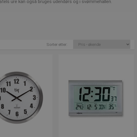
matels ure kan også bruges udendørs og i svømmehallen.
st@presencosport.dk
.
Sorter etter: