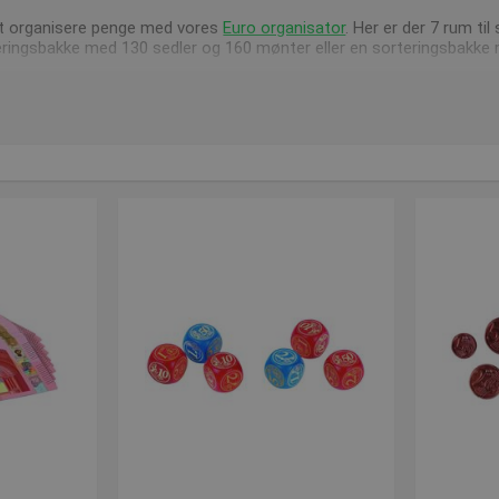
at organisere penge med vores
Euro organisator
. Her er der 7 rum ti
rteringsbakke med 130 sedler og 160 mønter eller en sorteringsbakke
råd
t opdatere vores webshop med nye og spændende produkter, hold di
ter.
ende vores produkter kan vi altid kontaktes på post@presencosport.