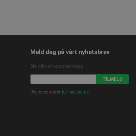
Meld deg på vårt nyhetsbrev
Skriv inn din epostadresse
TILMELD
Jeg accepterer
betingelserne