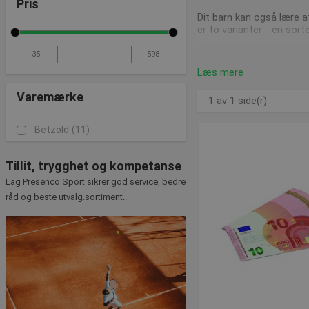
Pris
Dit barn kan også lære 
er to varianter - en so
God service, bedre 
Læs mere
Varemærke
Vi sørger løbende for a
1 av 1 side(r)
seneste tilføjede produk
Betzold
(11)
Har du spørgsmål vedrør
Tillit, trygghet og kompetanse
Lag Presenco Sport sikrer god service, bedre
råd og beste utvalg.sortiment..