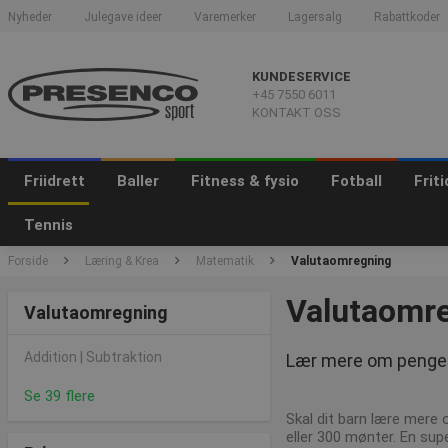
Nyheder
Julegave ideer
Varemerker
Lagersalg
Rabattkoder
KUNDESERVICE
+45 7550 6011
KONTAKT OSS
Friidrett
Baller
Fitness & fysio
Fotball
Frit
Tennis
Forside
Læring & Krea
Matematik
Valutaomregning
Valutaomr
Valutaomregning
Addition | Subtraktion
Lær mere om penge 
Se 39 flere
Skal dit barn lære mere
eller 300 mønter. En sup