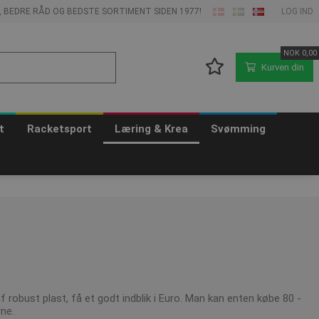
E, BEDRE RÅD OG BEDSTE SORTIMENT SIDEN 1977!
LOG IND
NOK
0,00
Kurven din
t
Racketsport
Læring & Krea
Svømming
 robust plast, få et godt indblik i Euro. Man kan enten købe 80 -
rne.