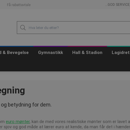
...GOD SERVIC
Få rabattavtale
id & Bevegelse
Gymnastikk
Hall & Stadion
Lagidret
egning
og betydning for dem.
 om
euro mønter
, kan de med vores realistiske mønter som er lavet af
er sjov og god måde at lærer euro at kende, da man får det i hænde