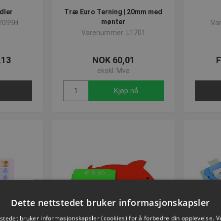
dler
Træ Euro Terning | 20mm med
mønter
2099H
Va
Varenummer: L1701
,13
NOK 60,01
F
ekskl. Mva
Kjøp nå
Dette nettstedet bruker informasjonskapsler
tstedet bruker informasjonskapsler (cookies) for å forbedre din opplevelse. V