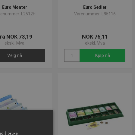
Euro Mønter
Euro Sedler
renummer: L2512H
Varenummer: L85116
ra NOK 73,19
NOK 76,11
ekskl. Mva
ekskl. Mva
Velg nå
Kjøp nå
ed å bruke