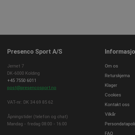
Presenco Sport A/S
Informasj
Jernet 7
Om os
DK-6000 Kolding
Returskjema
+45 7550 6011
Klager
post@presencosport.no
Cookies
VAT-nr.: DK 34 69 85 62
Kontakt oss
Vilkår
Åpningstider (telefon og chat)
Mandag - fredag ​​08:00 - 16:00
Persondatapoli
FAQ