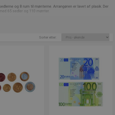
l sedlerne og 8 rum til mønterne. Arrangøren er lavet af plasik. Der
 med 65 sedler og 110 mønter.
g derfor opdateret på vores
nyhedsside
hvor du vil finde alle de
Sorter etter:
dk eller 7550 6011.