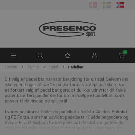
0
Forside
Tennis
Padel
Padelbat
Dit valg af padel bat har stor betydning for dit spil. Selvom der
ikke er en finger at sætte på din form, strategi og teknik, kan
et forkert valg af padel bat gøre, at du ikke udnytter dit fulde
potentiale. Det gælder derfor om at vælge et padelbat, som
passer til dit niveau og spillestil.
I vores sortiment finder du padelbats fra bl.a. Adidas, Babolat
og FZ Forza, som har udviklet padelbats til både begyndere og
øvede. Er du i tvivl om hvilket padelbat du skal vælge, kan du
med fordel læse vores blog om netop dette - læs mere
her