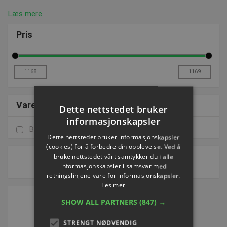
Læs mere
Pris
Varemærke
Dette nettstedet bruker
informasjonskapsler
Babolat
(1)
Dette nettstedet bruker informasjonskapsler
(cookies) for å forbedre din opplevelse. Ved å
1 av 1 side(r)
bruke nettstedet vårt samtykker du i alle
informasjonskapsler i samsvar med
Sorter etter:
retningslinjene våre for informasjonskapsler.
Les mer
SHOW ALL PARTNERS
(847) →
STRENGT NØDVENDIG