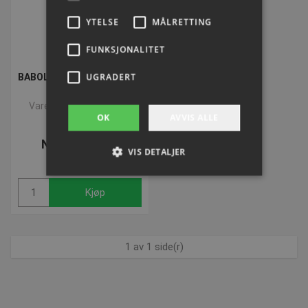
YTELSE
MÅLRETTING
FUNKSJONALITET
BABOLAT Technical Vertuo
UGRADERT
2022
Varenummer: P950107
OK
AVVIS ALLE
NOK 1.168,03
VIS DETALJER
ekskl. Mva
Kjøp
Strengt nødvendig
Ytelse
Målretting
Funksjonalitet
Ugradert
1 av 1 side(r)
Strengt nødvendige informasjonskapsler tillater
kjernefunksjoner på nettstedet, som
brukerinnlogging og kontoadministrasjon.
Nettstedet kan ikke brukes riktig uten strengt
nødvendige informasjonskapsler.