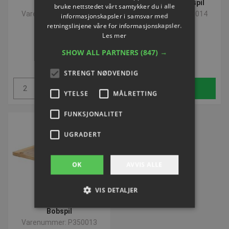
Kø til bobspil
Understel til bobspil
bruke nettstedet vårt samtykker du i alle
Varenummer: P350015
Varenummer: P350014
informasjonskapsler i samsvar med
retningslinjene våre for informasjonskapsler.
Les mer
NOK 234,19
NOK 699,65
SHOW ALL PARTNERS
(847) →
ekskl. Mva
ekskl. Mva
STRENGT NØDVENDIG
Kjøp
Kjøp
YTELSE
MÅLRETTING
FUNKSJONALITET
UGRADERT
OK
AVVIS ALLE
VIS DETALJER
Bobspil
Varenummer: P350013
Strengt nødvendig
Ytelse
Målretting