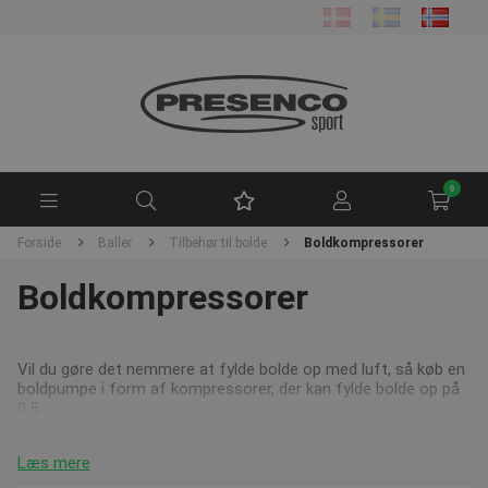
0
Forside
Baller
Tilbehør til bolde
Boldkompressorer
Boldkompressorer
Vil du gøre det nemmere at fylde bolde op med luft, så køb en
boldpumpe i form af kompressorer, der kan fylde bolde op på
0,5.
Læs mere