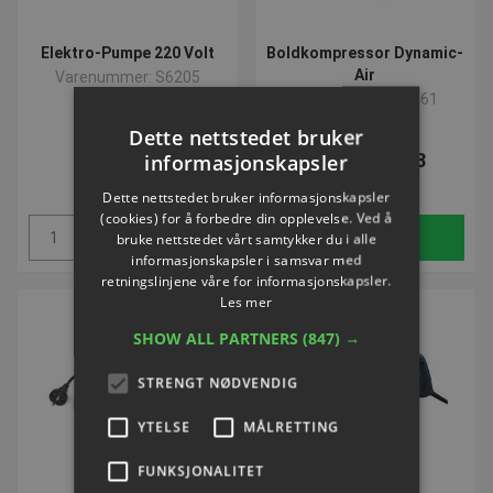
Elektro-Pumpe 220 Volt
Boldkompressor Dynamic-
Air
Varenummer: S6205
Varenummer: S0361
Dette nettstedet bruker
NOK 649,88
NOK 1.285,13
informasjonskapsler
ekskl. Mva
ekskl. Mva
Dette nettstedet bruker informasjonskapsler
(cookies) for å forbedre din opplevelse. Ved å
Kjøp
Kjøp
bruke nettstedet vårt samtykker du i alle
informasjonskapsler i samsvar med
retningslinjene våre for informasjonskapsler.
Les mer
SHOW ALL PARTNERS
(847) →
STRENGT NØDVENDIG
YTELSE
MÅLRETTING
FUNKSJONALITET