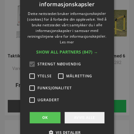
informasjonskapsler
Dette nettstedet bruker informasjonskapsler
(cookies) for å forbedre din opplevelse. Ved å
bruke nettstedet vårt samtykker du i alle
informasjonskapsler i samsvar med
retningslinjene våre for informasjonskapsler.
Les mer
SHOW ALL PARTNERS
(847) →
Taktik Tavle Magnetisk | 45
Agility Hække | Sæt med 6
x 30 cm
Varenummer: P354282
STRENGT NØDVENDIG
Varenummer: S02817H
YTELSE
MÅLRETTING
Fra NOK 379,10
NOK 398,13
FUNKSJONALITET
ekskl. Mva
ekskl. Mva
UGRADERT
Velg nå
Kjøp
OK
AVVIS ALLE
VIS DETALJER