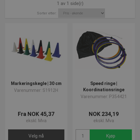
1 av 1 side(r)
Sorter etter:
Markeringskegle | 30 cm
Speed ringe |
Koordinationsringe
Varenummer: S1912H
Varenummer: P354421
Fra NOK 45,37
NOK 234,19
ekskl. Mva
ekskl. Mva
Velg nå
Kjøp