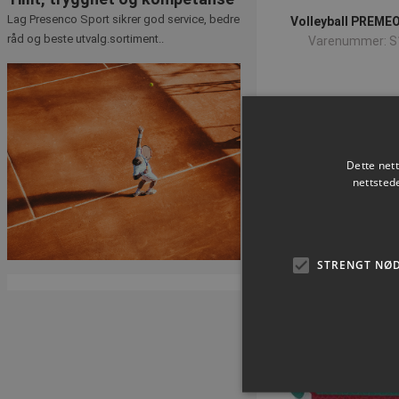
Lag Presenco Sport sikrer god service, bedre
Volleyball PREMEO
råd og beste utvalg.sortiment..
Varenummer: S
NOK 453,
ekskl. Mva
Kjøp 
Dette net
nettsted
STRENGT NØ