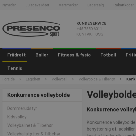
Nyheder
Julegave ideer
Varemerker
Lagersalg
Rabattkoder
KUNDESERVICE
+45 7550 6011
KONTAKT OSS
Friidrett
Baller
Fitness & fysio
Fotball
Frit
Tennis
Forside
Lagidrett
Volleyball
Volleybolde & Tilbehør
Konku
Volleybolde
Konkurrence volleybolde
Dommerudstyr
Konkurrence volley
Kidsvolley
Konkurrence volleybolde 
Volleyballnet & Tilbehør
benytter sig af, adskille
Volleyballstøtter & Tilbehør
lavet af læder eller syn