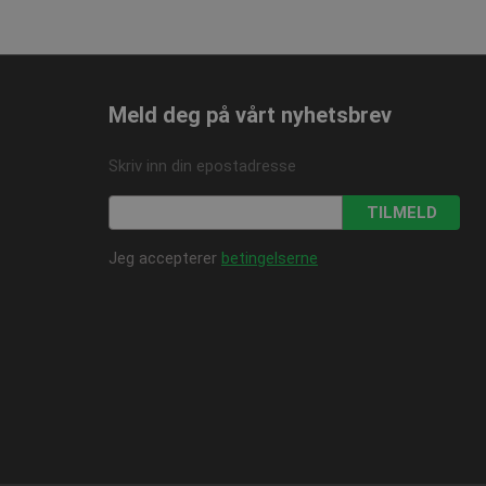
1 år
Den lagrer og oppdaterer
lameprodukter som for
1 år
og spore sidevisninger.
1 år
ersal Analytics - som er
tjeneste. Denne
å tilordne et tilfeldig
Meld deg på vårt nyhetsbrev
dert i hver sideforespørsel
og kampanjedata for
Skriv inn din epostadresse
TILMELD
Jeg accepterer
betingelserne