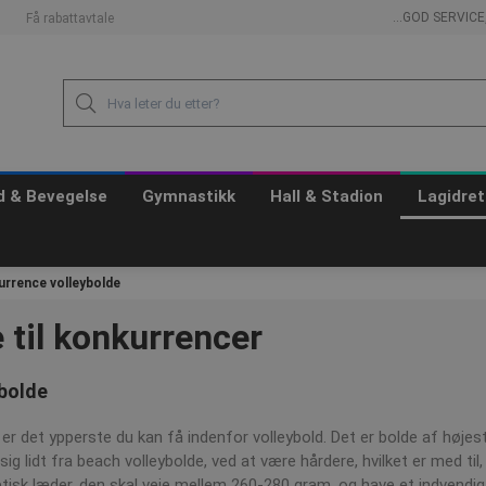
...GOD SERVIC
Få rabattavtale
id & Bevegelse
Gymnastikk
Hall & Stadion
Lagidret
rrence volleybolde
 til konkurrencer
bolde
er det ypperste du kan få indenfor volleybold. Det er bolde af høje
r sig lidt fra beach volleybolde, ved at være hårdere, hvilket er med
tetisk læder, den skal veje mellem 260-280 gram, og have et indvend