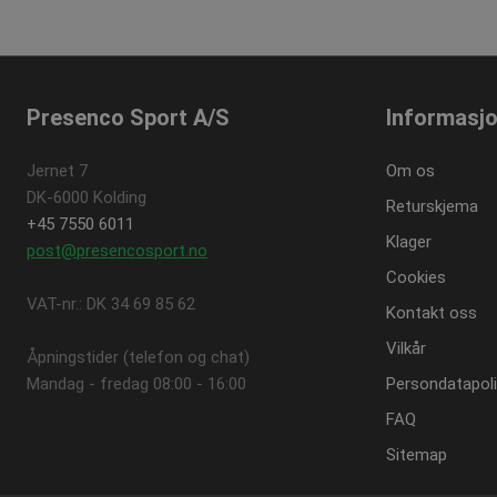
_sn_n
_gid
_fbp
Googl
_sn_a
.pres
_sn_m
_ga
Googl
.pres
Presenco Sport A/S
Informasj
Jernet 7
Om os
DK-6000 Kolding
Returskjema
+45 7550 6011
Klager
post@presencosport.no
Cookies
VAT-nr.: DK 34 69 85 62
Kontakt oss
Vilkår
Åpningstider (telefon og chat)
Mandag - fredag ​​08:00 - 16:00
Persondatapoli
FAQ
Sitemap