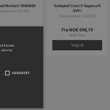
ball Molten® V5M4500
Volleyball Conti ® Supersoft
DVV I
renummer: S16399
Varenummer: S16070H
NOK 693,79
Fra NOK 698,19
ekskl. Mva
ekskl. Mva
Kjøp nå
Velg nå
ed å bruke
 våre for
UGRADERT