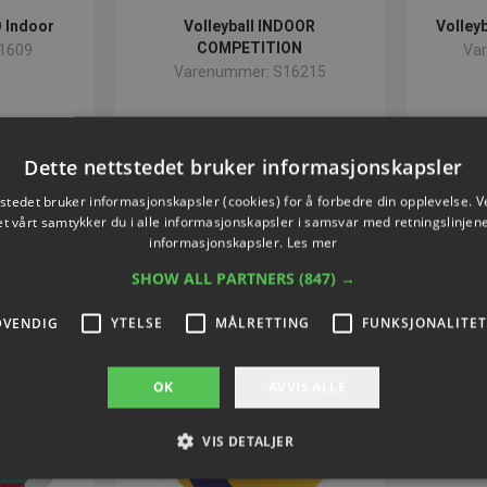
 Indoor
Volleyball INDOOR
Volley
COMPETITION
1609
Va
Varenummer: S16215
75
NOK 682,08
ekskl. Mva
Dette nettstedet bruker informasjonskapsler
nå
Kjøp nå
tstedet bruker informasjonskapsler (cookies) for å forbedre din opplevelse. V
et vårt samtykker du i alle informasjonskapsler i samsvar med retningslinjene
informasjonskapsler.
Les mer
SHOW ALL PARTNERS
(847) →
DVENDIG
YTELSE
MÅLRETTING
FUNKSJONALITET
OK
AVVIS ALLE
VIS DETALJER