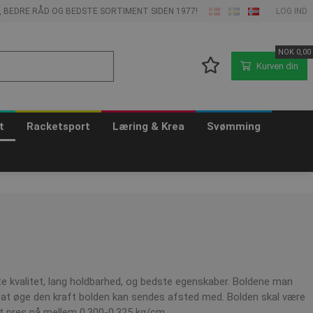
E, BEDRE RÅD OG BEDSTE SORTIMENT SIDEN 1977!
LOG IND
NOK
0,00
Kurven din
t
Racketsport
Læring & Krea
Svømming
ste kvalitet, lang holdbarhed, og bedste egenskaber. Boldene man
 til, at øge den kraft bolden kan sendes afsted med. Bolden skal være
igt pres på mellem 0,300-0,325 kg/cm.