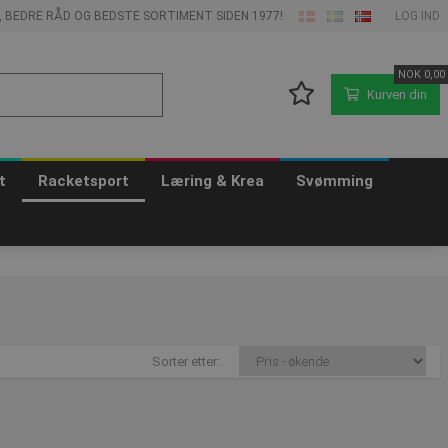
E, BEDRE RÅD OG BEDSTE SORTIMENT SIDEN 1977!
LOG IND
NOK
0,00
Kurven din
t
Racketsport
Læring & Krea
Svømming
Sorter etter: