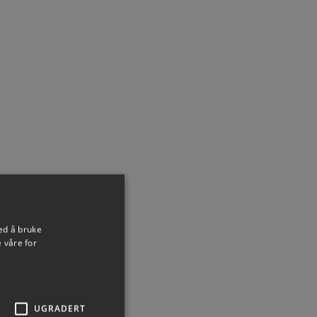
ed å bruke
 våre for
UGRADERT