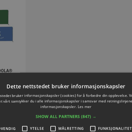
JOOLA®
1416H
Dette nettstedet bruker informasjonskapsler
tstedet bruker informasjonskapsler (cookies) for å forbedre din opplevelse. V
,71
et vårt samtykker du i alle informasjonskapsler i samsvar med retningslinjene
informasjonskapsler.
Les mer
SHOW ALL PARTNERS
(847) →
DVENDIG
YTELSE
MÅLRETTING
FUNKSJONALITET