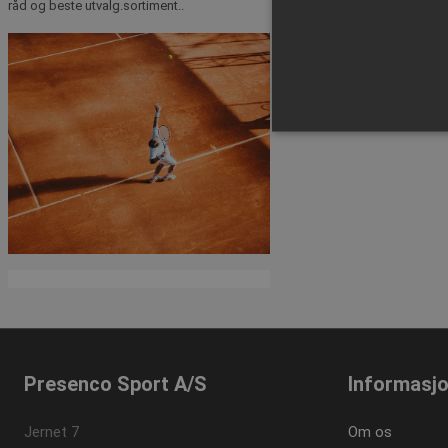
råd og beste utvalg.sortiment..
1 av 1 side(r)
Strengt nødvendige informas
ikke brukes riktig uten str
Navn
popup-signup-closed
crisp-
client%2Fsession%2Fa292c
8861-4f4e-b552-7f50af210
CookieScriptConsent
Presenco Sport A/S
Informasj
Jernet 7
Om os
contextValues