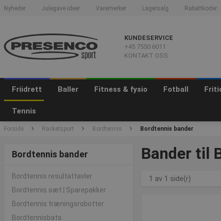
Nyheder
Julegave ideer
Varemerker
Lagersalg
Rabattkoder
KUNDESERVICE
+45 7550 6011
KONTAKT OSS
Friidrett
Baller
Fitness & fysio
Fotball
Frit
Tennis
Forside
Racketsport
Bordtennis
Bordtennis bander
Bander til 
Bordtennis bander
Bordtennis resultattavler
1 av 1 side(r)
Bordtennis sæt | Sparepakker
Bordtennis træningsrobotter
Bordtennisbats