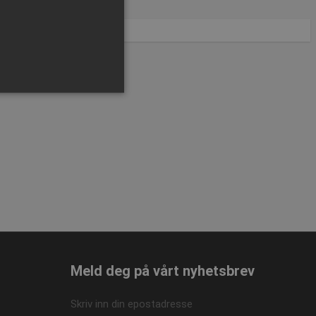
ministrasjon. Nettstedet kan
 Cookie-Script.com-
Meld deg på vårt nyhetsbrev
or besøkendes
at Cookie-Script.com
Skriv inn din epostadresse