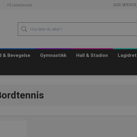
...GOD SERVIC
Få rabattavtale
id & Bevegelse
Gymnastikk
Hall & Stadion
Lagidret
Bordtennis