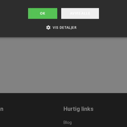
OK
AVVIS ALLE
VIS DETALJER
Strengt nødvendig
Ytelse
Målretting
Funksjonalitet
Ugradert
jonskapsler tillater kjernefunksjoner på nettstedet, som brukerinnlogging og kontoad
engt nødvendige informasjonskapsler.
Provider / Domene
Utløpsdato
Beskrivelse
.presencosport.no
1 år
Cookie Popup
.presencosport.no
6 måneder
4df-
2 dager
81d
1 måned
Denne informasjonskapselen brukes av
CookieScript
on
Hurtig links
tjenesten for å huske innstillingene f
www.presencosport.no
informasjonskapsel. Det er nødvendig 
cookie-banner fungerer som det skal.
Blog
www.presencosport.no
Sesjon