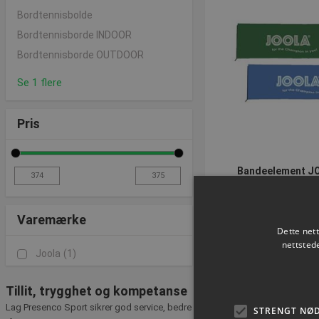
Bordtennisbolde
Bordtennisborde INDOOR
Bordtennisborde OUTDOOR
Se 1 flere
Pris
Bandeelement 
Varenummer: S
Varemærke
Dette net
Fra NOK 374
nettsted
Joola
(1)
ekskl. Mva
Velg nå
Tillit, trygghet og kompetanse
Lag Presenco Sport sikrer god service, bedre
STRENGT NØ