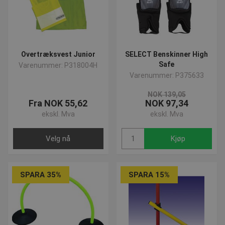
Overtræksvest Junior
SELECT Benskinner High
Safe
Varenummer: P318004H
Varenummer: P375633
NOK 139,05
Fra NOK 55,62
NOK 97,34
ekskl. Mva
ekskl. Mva
Velg nå
Kjøp
SPARA 35%
SPARA 15%