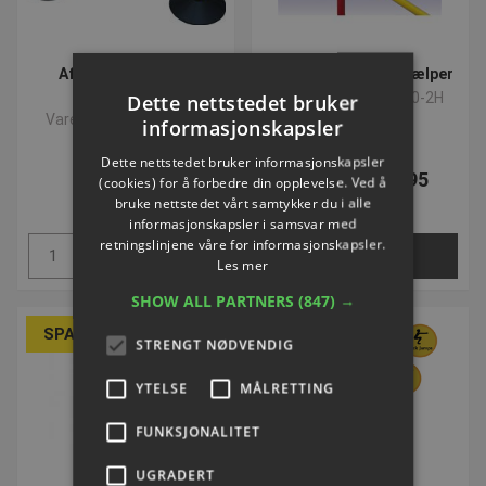
Afleveringsport til
Stang til træningshjælper
Kunstgræs
Varenummer: S4930-2H
Dette nettstedet bruker
Varenummer: P354331
informasjonskapsler
NOK 155,15
Dette nettstedet bruker informasjonskapsler
NOK 100,85
Fra NOK 122,95
(cookies) for å forbedre din opplevelse. Ved å
ekskl. Mva
bruke nettstedet vårt samtykker du i alle
ekskl. Mva
informasjonskapsler i samsvar med
retningslinjene våre for informasjonskapsler.
Kjøp
Velg nå
Les mer
SHOW ALL PARTNERS
(847) →
SPARA 15%
SPARA 30%
STRENGT NØDVENDIG
YTELSE
MÅLRETTING
FUNKSJONALITET
UGRADERT