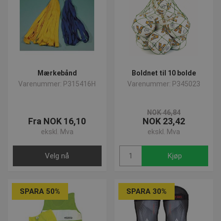
Mærkebånd
Boldnet til 10 bolde
Varenummer: P315416H
Varenummer: P345023
NOK 46,84
Fra NOK 16,10
NOK 23,42
ekskl. Mva
ekskl. Mva
Velg nå
Kjøp
SPARA 50%
SPARA 30%