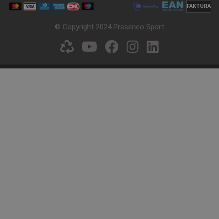
Fra NOK 570,84
NOK 813,45
FAKTURA
ekskl. Mva
ekskl. Mva
© Copyright 2024 Presenco Sport
Velg nå
Kjøp
SPARA 30%
Stolpesæt til opslagstavle
Varenummer: P841947H
Fra NOK 2.507,32
ekskl. Mva