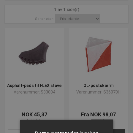
1 av 1 side(r)
Sorter etter:
Hold dig opdateret:
Vi sørger for løbende at opdatere vores webshop med nye og
spændende produkter, hold dig derfor opdateret på
vores
nyhedsside
hvor du vil finde de seneste tilføjede
produkter.
Har du spørgsmål vedrørende vores produkter kan vi altid
kontaktes på
post@presencosport.dk
eller +457550 6011.
Asphalt-pads til FLEX stave
OL-postskærm
Varenummer: S33004
Varenummer: S36070H
NOK 45,37
Fra NOK 98,07
ekskl. Mva
ekskl. Mva