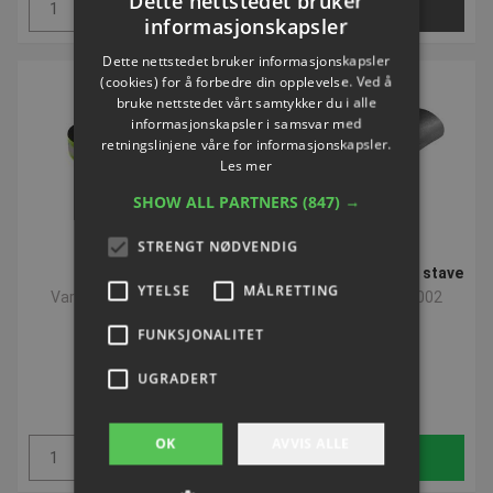
Dette nettstedet bruker
Kjøp
Velg nå
informasjonskapsler
Dette nettstedet bruker informasjonskapsler
(cookies) for å forbedre din opplevelse. Ved å
bruke nettstedet vårt samtykker du i alle
informasjonskapsler i samsvar med
retningslinjene våre for informasjonskapsler.
Les mer
SHOW ALL PARTNERS
(847) →
STRENGT NØDVENDIG
Refleksbånd
Asphalt-pads til LEKI stave
YTELSE
MÅLRETTING
Varenummer: S18983
Varenummer: S33002
FUNKSJONALITET
NOK 99,53
NOK 136,12
UGRADERT
ekskl. Mva
ekskl. Mva
OK
AVVIS ALLE
Kjøp
Kjøp