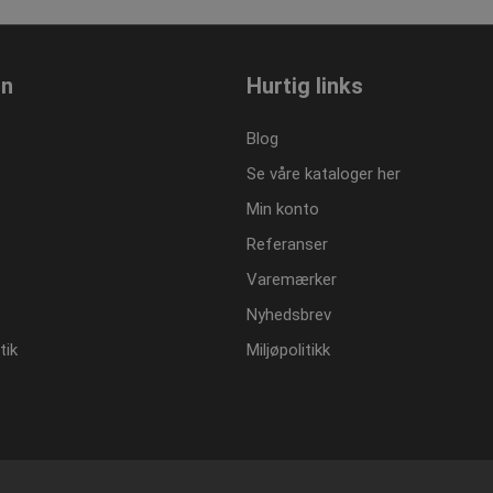
on
Hurtig links
Blog
Se våre kataloger her
Min konto
Referanser
Varemærker
Nyhedsbrev
tik
Miljøpolitikk