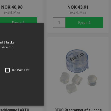
NOK 40,98
NOK 43,91
ekskl. Mva
ekskl. Mva
Kjøp nå
Kjøp nå
ed å bruke
 våre for
RA 20%
UGRADERT
seklemme LAXTO
BECO Ørepropper af silicone