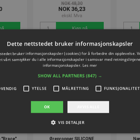
NOK 48,30
0
NOK 36,23
ekskl. Mva
nå
Kjøp nå
Dette nettstedet bruker informasjonskapsler
tstedet bruker informasjonskapsler (cookies) for å forbedre din opplevelse. V
et vårt samtykker du i alle informasjonskapsler i samsvar med retningslinjene
SPA
informasjonskapsler.
Les mer
SHOW ALL PARTNERS
(847) →
DVENDIG
YTELSE
MÅLRETTING
FUNKSJONALITET
OK
AVVIS ALLE
VIS DETALJER
"Brace"
Ørepropper SILICONE
Næ