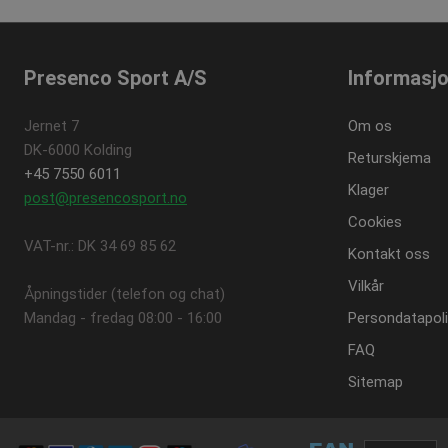
Presenco Sport A/S
Informasj
Jernet 7
Om os
DK-6000 Kolding
Returskjema
+45 7550 6011
Klager
post@presencosport.no
Cookies
VAT-nr.: DK 34 69 85 62
Kontakt oss
Vilkår
Åpningstider (telefon og chat)
Mandag - fredag ​​08:00 - 16:00
Persondatapoli
FAQ
Sitemap