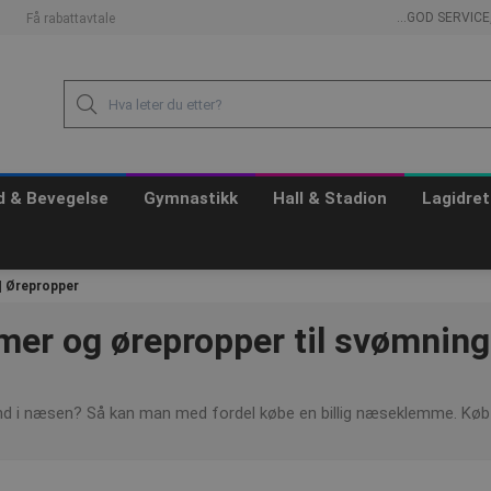
...GOD SERVIC
Få rabattavtale
id & Bevegelse
Gymnastikk
Hall & Stadion
Lagidret
 Ørepropper
r og ørepropper til svømning
vand i næsen? Så kan man med fordel købe en billig næseklemme. Køb