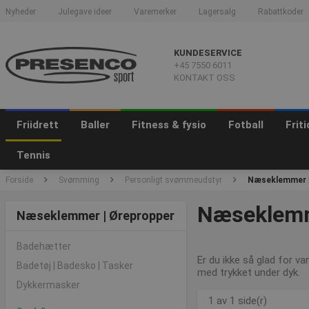
Nyheder
Julegave ideer
Varemerker
Lagersalg
Rabattkoder
KUNDESERVICE
+45 7550 6011
KONTAKT OSS
Friidrett
Baller
Fitness & fysio
Fotball
Frit
Tennis
Forside
Svømming
Personligt svømmeudstyr
Næseklemmer |
Næseklemme
Næseklemmer | Ørepropper
Badehætter
Er du ikke så glad for 
Badetøj | Badesko | Tasker
med trykket under dyk.
Dykkermasker
1 av 1 side(r)