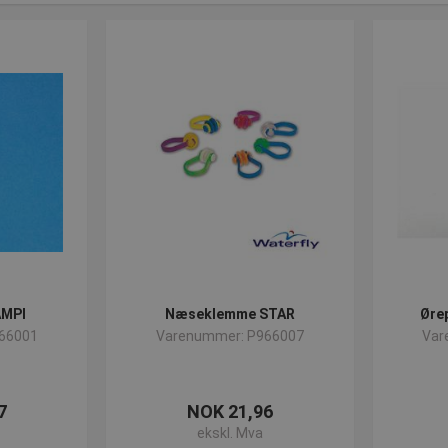
AMPI
Næseklemme STAR
Øre
66001
Varenummer: P966007
Var
7
NOK 21,96
ekskl. Mva