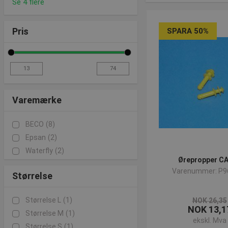
Se 4 flere
Pris
SPARA 50%
Varemærke
BECO
(8)
Epsan
(2)
Waterfly
(2)
Ørepropper C
Varenummer: P9
Størrelse
Størrelse L
(1)
NOK 26,35
NOK 13,1
Størrelse M
(1)
ekskl. Mva
Størrelse S
(1)