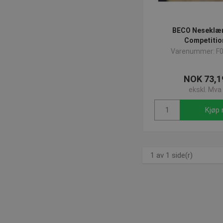
_gid
_fbp
Googl
_sn_a
.pres
_sn_m
_ga
Googl
BECO Nesekl
.pres
Competitio
Varenummer: F
NOK 73,1
ekskl. Mva
Kjøp 
1 av 1 side(r)