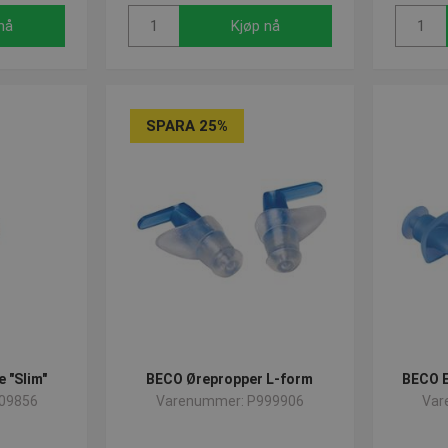
nå
Kjøp nå
SPARA 25%
 "Slim"
BECO Ørepropper L-form
BECO E
09856
Varenummer: P999906
Var