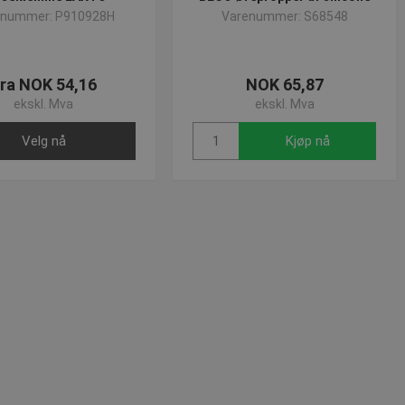
enummer: P910928H
Varenummer: S68548
ministrasjon. Nettstedet kan
ra NOK 54,16
NOK 65,87
ekskl. Mva
ekskl. Mva
Velg nå
Kjøp nå
 Cookie-Script.com-
or besøkendes
at Cookie-Script.com
løpsdato
Beskrivelse
 minutter
Sesjon
for å opprettholde
nalytics og brukes til å
1 år