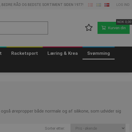
E, BEDRE RÅD OG BEDSTE SORTIMENT SIDEN 1977!
LOG IND
NOK
0,00
Kurven din
t
Racketsport
Læring & Krea
Svømming
 også ørepropper både normale og af silikone, som udvider sig
Sorter etter: