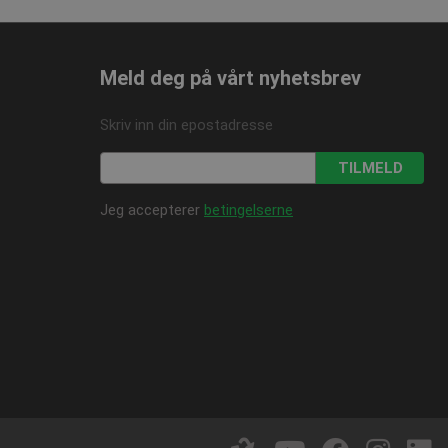
Meld deg på vårt nyhetsbrev
Skriv inn din epostadresse
TILMELD
Jeg accepterer
betingelserne