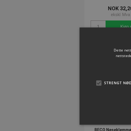
NOK 32,2
ekskl. Mva
Kjøp 
Dette net
nettsted
STRENGT NØ
BECO Neseklemme 