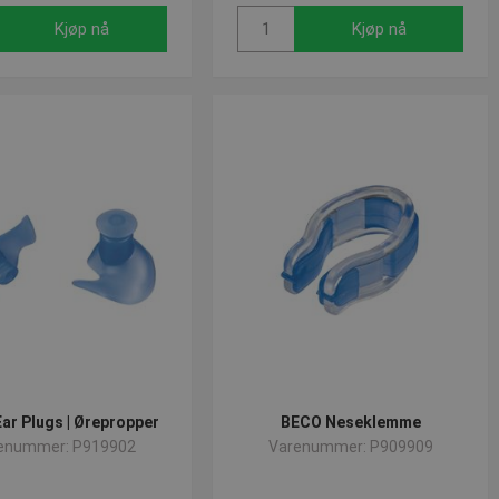
Kjøp nå
Kjøp nå
ar Plugs | Ørepropper
BECO Neseklemme
enummer: P919902
Varenummer: P909909