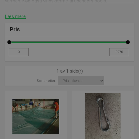
varmen. Køb også vindskærme til udendørs pools.
Læs mere
Pris
1 av 1 side(r)
Sorter etter: