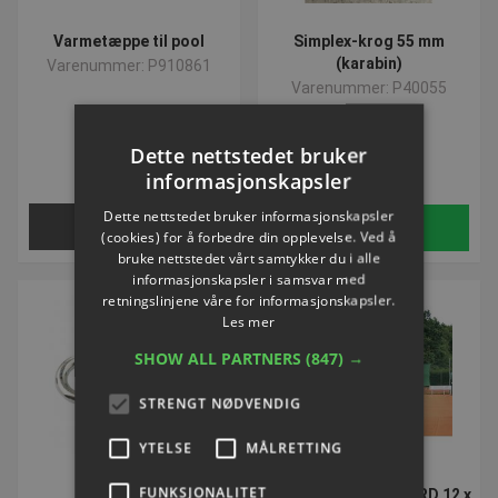
Varmetæppe til pool
Simplex-krog 55 mm
(karabin)
Varenummer: P910861
Varenummer: P40055
NOK 5,85
Dette nettstedet bruker
ekskl. Mva
informasjonskapsler
Dette nettstedet bruker informasjonskapsler
Kontakt
Kjøp
(cookies) for å forbedre din opplevelse. Ved å
bruke nettstedet vårt samtykker du i alle
informasjonskapsler i samsvar med
retningslinjene våre for informasjonskapsler.
∆ RABATT
Les mer
SHOW ALL PARTNERS
(847) →
STRENGT NØDVENDIG
YTELSE
MÅLRETTING
FUNKSJONALITET
S-krog
Vindskærm STANDARD 12 x