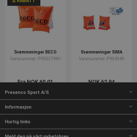
∆ RABATT
Svømmevinger BECO
Svømmevinger SIMA
Varenummer: P9503749H
Varenummer: P904340
Fra NOK 60,01
NOK 62,94
ekskl. Mva
ekskl. Mva
Presenco Sport A/S
Velg nå
Kjøp
Informasjon
Hurtig links
Meld deg på vårt nyhetsbrev