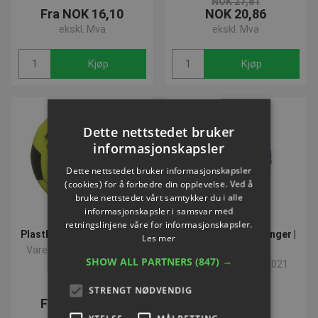
NOK 27,81
Fra NOK 16,10
NOK 20,86
ekskl. Mva
ekskl. Mva
Kjøp
Kjøp
Dette nettstedet bruker
informasjonskapsler
Dette nettstedet bruker informasjonskapsler
(cookies) for å forbedre din opplevelse. Ved å
bruke nettstedet vårt samtykker du i alle
informasjonskapsler i samsvar med
retningslinjene våre for informasjonskapsler.
Plastbold | Fodbold i plast
Elastik til svømmevinger |
Les mer
Malmsten
Varenummer: P910220H
SHOW ALL PARTNERS
(847) →
Varenummer: P913021
STRENGT NØDVENDIG
Fra NOK 30,74
NOK 32,20