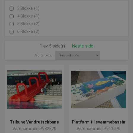
3 Blokke
(1)
4 Blokke
(1)
5 Blokke
(2)
6 Blokke
(2)
1 av 5 side(r)
Neste side
Sorter etter:
Tribune Vandrutschbane
Platform til svømmebassin
Varenummer: P982820
Varenummer: P911570