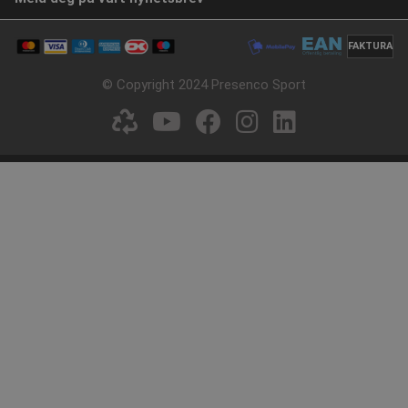
FAKTURA
© Copyright 2024 Presenco Sport
BECO Svømmebriller
BECO Svømmebriller
HALIFAX 8+
ACAPULCO 8+
Varenummer: P919901H
Varenummer: P919927H
Fra NOK 62,94
Fra NOK 82,33
ekskl. Mva
ekskl. Mva
Velg nå
Velg nå
∆ RABATT