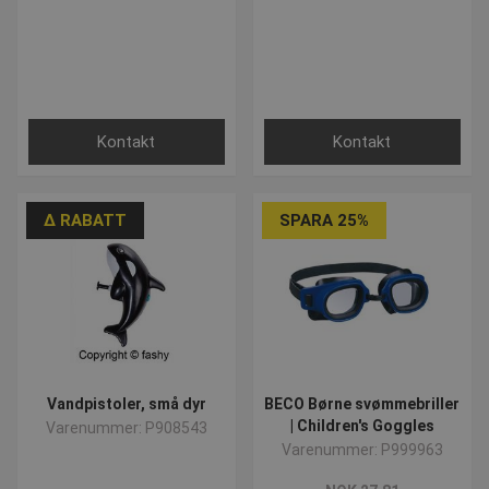
Kontakt
Kontakt
∆ RABATT
SPARA 25%
Vandpistoler, små dyr
BECO Børne svømmebriller
| Children's Goggles
Varenummer: P908543
Varenummer: P999963