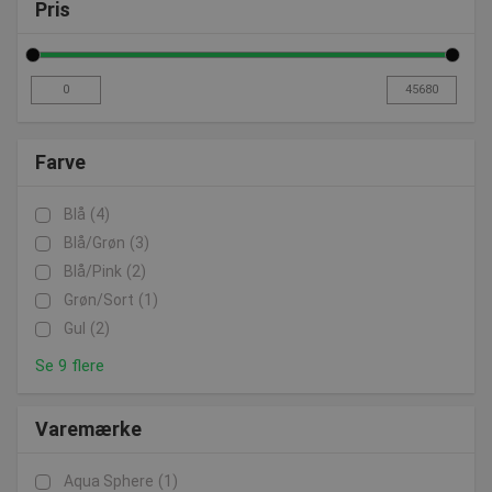
Pris
Vi holder løbende webshoppen opdateret med nyheder af
legetøj til vand og andre produkter til babysvømning. Vi
besvarer gerne spørgsmål og henvendelser om svømning og
svømmeudstyr. Skriv til os på post@presencosport.dk eller
ring på +457550 6011 og få svar på dine spørgsmål.
Farve
Blå
(4)
Blå/grøn
(3)
Blå/pink
(2)
Grøn/sort
(1)
Gul
(2)
Se 9 flere
Varemærke
Aqua Sphere
(1)