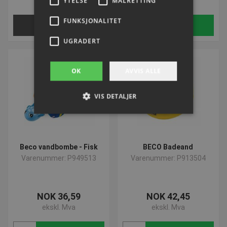
ekskl. Mva
YTELSE
MÅLRETTING
ekskl. Mva
FUNKSJONALITET
Velg nå
Kjøp
UGRADERT
OK
AVVIS ALLE
VIS DETALJER
Strengt nødvendig
Ytelse
Målretting
Beco vandbombe - Fisk
BECO Badeand
Funksjonalitet
Ugradert
Varenummer: P949513
Varenummer: P913504
Strengt nødvendige informasjonskapsler tillater
kjernefunksjoner på nettstedet, som
brukerinnlogging og kontoadministrasjon.
Nettstedet kan ikke brukes riktig uten strengt
NOK 36,59
NOK 42,45
nødvendige informasjonskapsler.
ekskl. Mva
ekskl. Mva
Navn
Provider / Domene
Utløp