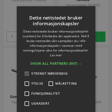
Varenummer: P84006
Varenummer: P84005
Dette nettstedet bruker
NOK 648,42
NOK 786,01
informasjonskapsler
ekskl. Mva
ekskl. Mva
Dette nettstedet bruker informasjonskapsler
(cookies) for å forbedre din opplevelse. Ved å
Kjøp
Kjøp
bruke nettstedet vårt samtykker du i alle
informasjonskapsler i samsvar med
retningslinjene våre for informasjonskapsler.
Les mer
SHOW ALL PARTNERS
(847) →
STRENGT NØDVENDIG
YTELSE
MÅLRETTING
VOLUMEVARE
VOLUMEVARE
FUNKSJONALITET
Gummiskraber 100 cm.
Gummirive
Varenummer: P84022
Varenummer: P84009H
UGRADERT