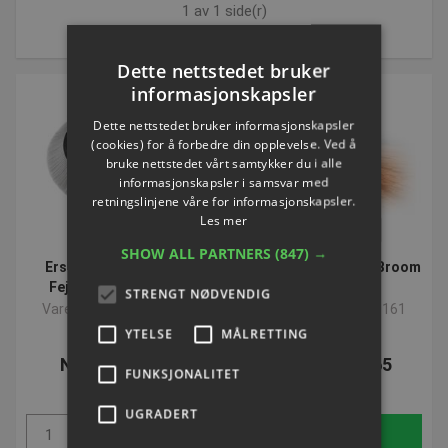
1 av 1 side(r)
Sorter etter:
Dette nettstedet bruker
informasjonskapsler
Dette nettstedet bruker informasjonskapsler
(cookies) for å forbedre din opplevelse. Ved å
bruke nettstedet vårt samtykker du i alle
informasjonskapsler i samsvar med
retningslinjene våre for informasjonskapsler.
Les mer
VOLUMEVARE
SHOW ALL PARTNERS
(847) →
Erstatningsbørste til
Fejemaskine Turbo-Broom
Fejemaskine USP 10
USP 10
STRENGT NØDVENDIG
Varenummer: P840164
Varenummer: P840161
YTELSE
MÅLRETTING
NOK 2.921,55
NOK 33.824,65
FUNKSJONALITET
ekskl. Mva
ekskl. Mva
UGRADERT
Kjøp
Kjøp