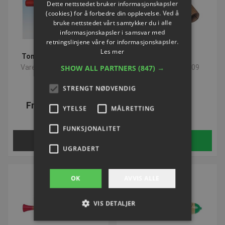
Dette nettstedet bruker informasjonskapsler
(cookies) for å forbedre din opplevelse. Ved å
bruke nettstedet vårt samtykker du i alle
informasjonskapsler i samsvar med
retningslinjene våre for informasjonskapsler.
Les mer
Toneblok med 2 toner
Dobbelt Guiro
Varenummer: S74371H
SHOW ALL PARTNERS
Varenummer: L5209
(847) →
STRENGT NØDVENDIG
Fra NOK 122,95
NOK 171,25
YTELSE
MÅLRETTING
ekskl. Mva
ekskl. Mva
FUNKSJONALITET
Velg nå
Kjøp
UGRADERT
OK
AVVIS ALLE
VIS DETALJER