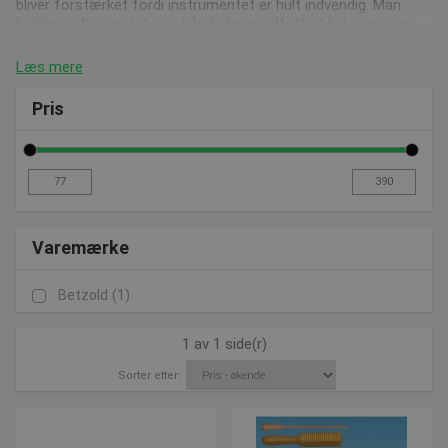
bliver forstærket fordi instrumentet er hult indvendig. Man
holder instrumentet i sin hånd, der er udført et hul som man
indsætter sin finger i.
Læs mere
God service, bedre råd når du skal købe materiale til
musik.
Pris
Vi sørger for løbende at opdatere vores webshop med nye og
spændende produkter, hold dig derfor opdateret på vores
nyhedsside
hvor du vil finde de seneste tilføjede produkter.
Har du spørgsmål vedrørende vores produkter kan vi altid
Varemærke
kontaktes på post@presencosport.dk eller 7550 6011.
Betzold
(1)
1 av 1 side(r)
Sorter etter: