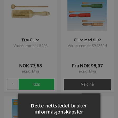
Træ Guiro
Guiro med riller
Varenummer: L5208
Varenummer: S74380H
NOK 77,58
Fra NOK 98,07
ekskl. Mva
ekskl. Mva
Kjøp
Velg nå
Dette nettstedet bruker
informasjonskapsler