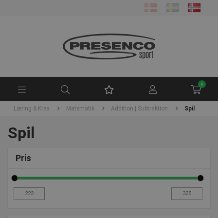
0
Læring & Krea
Matematik
Addition | Subtraktion
Spil
Spil
Pris