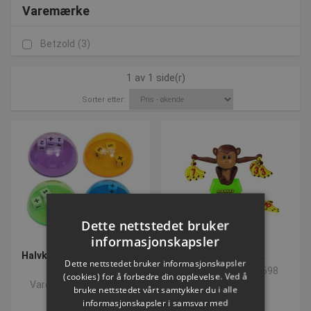
Varemærke
Betzold
(3)
1 av 1 side(r)
Sorter etter:
Dette nettstedet bruker
informasjonskapsler
Halvkugle med terninger |
Abe Matematik
Dette nettstedet bruker informasjonskapsler
Sæt med 4 stk.
Varenummer: L50698
(cookies) for å forbedre din opplevelse. Ved å
Varenummer: L759552
bruke nettstedet vårt samtykker du i alle
informasjonskapsler i samsvar med