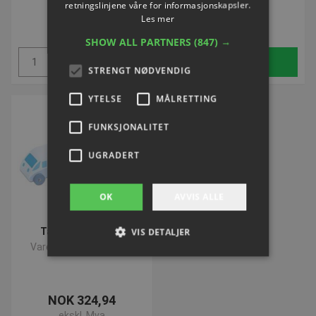
retningslinjene våre for informasjonskapsler.
NOK 222,48
NOK 235,66
Les mer
ekskl. Mva
ekskl. Mva
SHOW ALL PARTNERS
(847) →
Kjøp
Kjøp
STRENGT NØDVENDIG
YTELSE
MÅLRETTING
FUNKSJONALITET
UGRADERT
OK
AVVIS ALLE
Tælle toget | 1-20
VIS DETALJER
Varenummer: L759883
Strengt nødvendig
Ytelse
Målretting
NOK 324,94
Funksjonalitet
Ugradert
ekskl. Mva