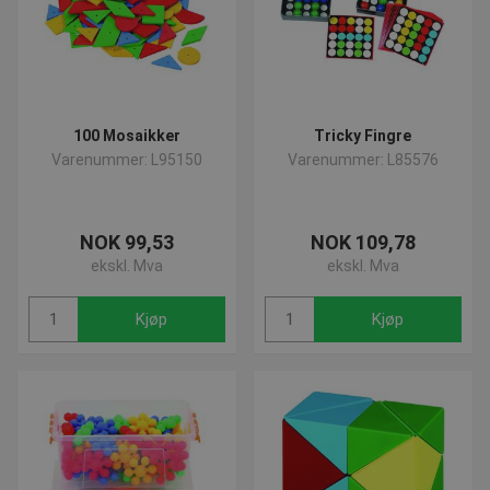
100 Mosaikker
Tricky Fingre
Varenummer: L95150
Varenummer: L85576
NOK 99,53
NOK 109,78
ekskl. Mva
ekskl. Mva
Kjøp
Kjøp