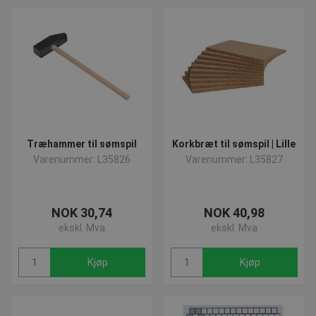
spændende produkter, hold dig opdateret på vores
nyhedsside
hvor du vil finde de seneste tilføjede produkter
Har du spørgsmål vedrørende vores produkter kan vi altid
kontaktes på post@presencosport.dk eller 7550 6011
Træhammer til sømspil
Korkbræt til sømspil | Lille
Varenummer: L35826
Varenummer: L35827
NOK 30,74
NOK 40,98
ekskl. Mva
ekskl. Mva
Kjøp
Kjøp