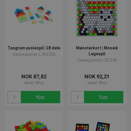
Tangram puslespil | 28 dele
Mønsterkort | Mosaik
Legespil
Varenummer: L763725
Varenummer: L87240
NOK 87,82
NOK 92,21
ekskl. Mva
ekskl. Mva
Kjøp
Kjøp