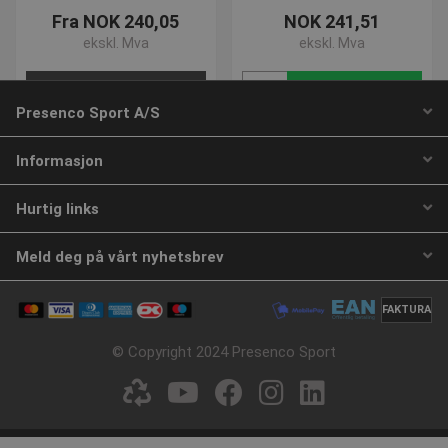
brukere ve
Fra NOK 240,05
NOK 241,51
tilfeldig
som en kli
ekskl. Mva
ekskl. Mva
Den er ink
sideforesp
nettsted o
Velg nå
Kjøp
beregne b
kampanjed
Presenco Sport A/S
nettsteds
Informasjon
Hurtig links
Meld deg på vårt nyhetsbrev
FAKTURA
Trekant Puslespil
Skum Blokke | 62 stk
© Copyright 2024 Presenco Sport
Varenummer: L85056
Varenummer: L900341
NOK 241,51
NOK 250,29