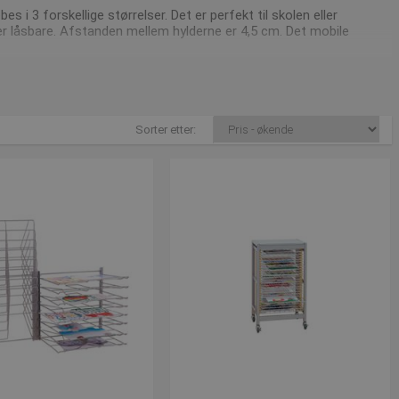
s i 3 forskellige størrelser. Det er perfekt til skolen eller
 er låsbare. Afstanden mellem hylderne er 4,5 cm. Det mobile
g derfor opdateret på vores
nyhedsside
.
Sorter etter:
ller på 7550 6011.