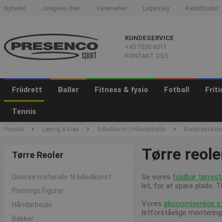
Nyheder
Julegave ideer
Varemerker
Lagersalg
Rabattkoder
KUNDESERVICE
+45 7550 6011
KONTAKT OSS
Friidrett
Baller
Fitness & fysio
Fotball
Frit
Tennis
Forside
Læring & Krea
Billedkunst | Håndarbejde
Malerredskab
Tørre reole
Tørre Reoler
Se vores
foldbar tørrest
Diverse materiale til billedkunst
let, for at spare plads. T
Flamingo Figurer
Vores
økonomivenlige st
Håndarbejde
letforståelige montering
Bakker