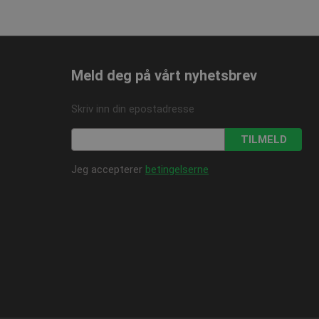
1 år
Den lagrer og oppdaterer
lameprodukter som for
1 år
og spore sidevisninger.
1 år
ersal Analytics - som er
tjeneste. Denne
å tilordne et tilfeldig
Meld deg på vårt nyhetsbrev
dert i hver sideforespørsel
og kampanjedata for
Skriv inn din epostadresse
TILMELD
Jeg accepterer
betingelserne