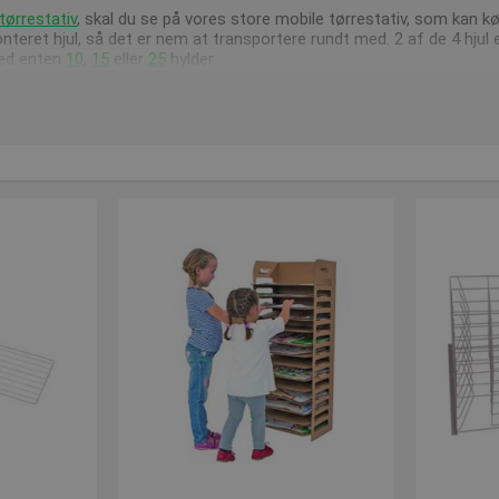
tørrestativ
, skal du se på vores store mobile tørrestativ, som kan købe
teret hjul, så det er nem at transportere rundt med. 2 af de 4 hjul
med enten
10
,
15
eller
25
hylder.
d når du køber materiale til billedkunst.
t opdatere vores webshop med nye og spændende produkter, hold di
ende vores produkter, kan vi kontaktes på post@presencosport.dk e