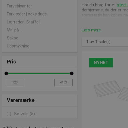
Har du brug for et
stort 
Farveblyanter
derhjemme, da der er mon
Forklæder | Voks duge
tørrestativ kan købes 
Lærreder | Staffeli
God service, bedre rå
Læs mere
Mal på ...
Vi sørger løbende for a
Sakse
1 av 1 side(r)
Udsmykning
Har du spørgsmål vedrør
Pris
NYHET
Varemærke
Betzold
(5)