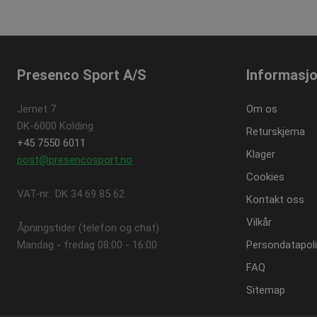
_sn_n
_gid
_fbp
Googl
_sn_a
.pres
_sn_m
_ga
Googl
.pres
Presenco Sport A/S
Informasj
Jernet 7
Om os
DK-6000 Kolding
Returskjema
+45 7550 6011
Klager
post@presencosport.no
Cookies
VAT-nr.: DK 34 69 85 62
Kontakt oss
Vilkår
Åpningstider (telefon og chat)
Mandag - fredag ​​08:00 - 16:00
Persondatapoli
FAQ
Sitemap