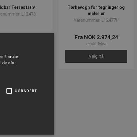
ldbar Tørrestativ
Tørkevogn for tegninger og
malerier
renummer: L12473
Varenummer: L12477H
NOK 1.741,80
Fra NOK 2.974,24
ekskl. Mva
ekskl. Mva
Kjøp nå
Velg nå
ed å bruke
 våre for
UGRADERT