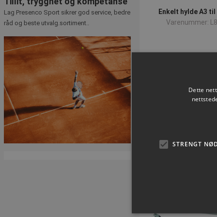
Tillit, trygghet og kompetanse
Enkelt hylde A3 til
Lag Presenco Sport sikrer god service, bedre
Varenummer: L
råd og beste utvalg.sortiment..
NOK 128,
ekskl. Mva
Kjøp 
Dette net
nettsted
STRENGT NØ