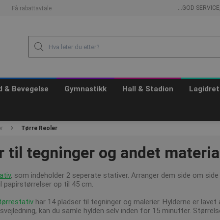
...GOD SERVIC
Få rabattavtale
id & Bevegelse
Gymnastikk
Hall & Stadion
Lagidret
er
Tørre Reoler
r til tegninger og andet materia
ativ
, som indeholder 2 seperate stativer. Arranger dem side om side e
il papirstørrelser op til 45 cm.
ørrestativ
har 14 pladser til tegninger og malerier. Hylderne er lavet
svejledning, kan du samle hylden selv inden for 15 minutter. Størrel