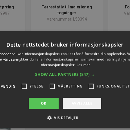
 tørring
Tørrestativ til malerier og
Fo
tegninger
89997
Va
Varenummer: L50394
81
NOK 317,62
ekskl. Mva
Dette nettstedet bruker informasjonskapsler
nå
Kjøp nå
tstedet bruker informasjonskapsler (cookies) for å forbedre din opplevelse. V
et vårt samtykker du i alle informasjonskapsler i samsvar med retningslinjene
informasjonskapsler.
Les mer
SHOW ALL PARTNERS
(847) →
DVENDIG
YTELSE
MÅLRETTING
FUNKSJONALITET
OK
AVVIS ALLE
VIS DETALJER