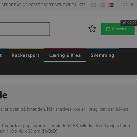
E, BEDRE RÅD OG BEDSTE SORTIMENT SIDEN 1977!
LOG IND
NOK
0,00
Kurven din
t
Racketsport
Læring & Krea
Svømming
le
ller oven på hinanden. Når stativet ikke er i brug, kan det lukkes
 af vandtæt pap, hvor der er plads til A3-billeder. Ved hjælp af den
sen: 110 x 46 x 33 cm (HxBxD)