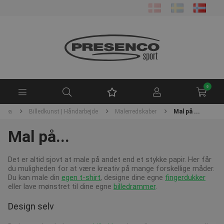
0
 Krea
Billedkunst | Håndarbejde
Malerredskaber
Mal på ...
Mal på...
Det er altid sjovt at male på andet end et stykke papir. Her får
du muligheden for at være kreativ på mange forskellige måder.
Du kan male din
egen t-shirt
, designe dine egne
fingerdukker
eller lave mønstret til dine egne
billedrammer
.
Design selv