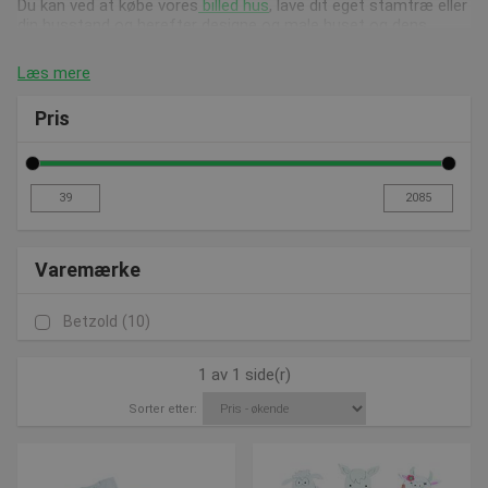
Du kan ved at købe vores
billed hus
, lave dit eget stamtræ eller
din husstand og herefter designe og male huset og dens
omgivelser. Der er plads til 28 billeder/pasfoto. Materialtet er
lavet af MDF plader.
Læs mere
Du kan helt selv designe dit
eget spilletkort
. Find selv på
Pris
motiver, regler og skræddersy det til dit eget emne. Design de
blanke spillekort
, som består af en pakke med 55 stk. kort.
Helt ideel til jeres skuespil, fastelavn, rollespil eller hvad I nu
finder på, så kan I selv designe jeres masker. Med vores
vilde
dyremasker
får i 8 forskellige masker af dyr, som kan males,
farves og tegnes. Giv dit dyr et ekstra piff.
Varemærke
God service, bedre råd når du køber materialer til
billedkunst
Betzold
(10)
1 av 1 side(r)
Vi sørger løbende for at opdatere vores webshop med nye og
spændende produkter, hold dig derfor opdateret på vores
Sorter etter:
nyhedsside
.
Har du spørgsmål vedrørende vores produkter, kan vi altid
kontaktes på post@presencosport.dk eller på 7550 6011.