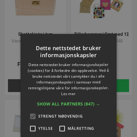
Skattekiste i træ
Billedrammer | Sæt med 12
Varenummer: L100343H
Varenummer: L52348
Dette nettstedet bruker
informasjonskapsler
Fra NOK 61,48
NOK 165,40
Dette nettstedet bruker informasjonskapsler
(cookies) for å forbedre din opplevelse. Ved å
ekskl. Mva
ekskl. Mva
bruke nettstedet vårt samtykker du i alle
informasjonskapsler i samsvar med
Velg nå
Kjøp
retningslinjene våre for informasjonskapsler.
Les mer
SHOW ALL PARTNERS
(847) →
STRENGT NØDVENDIG
YTELSE
MÅLRETTING