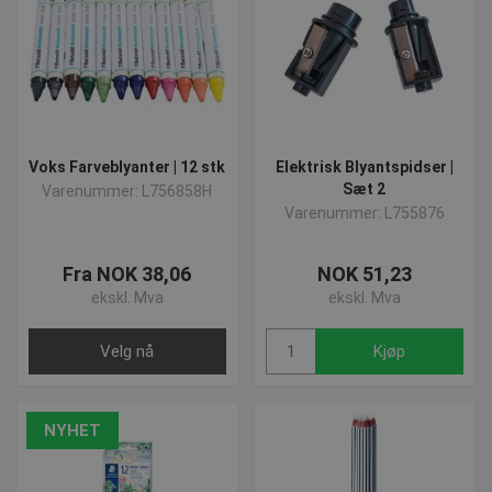
Har du spørgsmål vedrørende vores produkter, kan vi altid
kontaktes på post@presencosport.dk eller på 7550 6011.
Voks Farveblyanter | 12 stk
Elektrisk Blyantspidser |
Sæt 2
Varenummer: L756858H
Varenummer: L755876
Fra NOK 38,06
NOK 51,23
ekskl. Mva
ekskl. Mva
Velg nå
Kjøp
NYHET