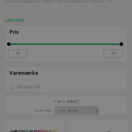
opbevaringskasse. Vores 144 farveblyanter fordelt i 12
forskellige farver, bringes i en
stående opbevaringskasse
. Vælg
også de 144 farveblyanter i en
opbevaringskasse som er
liggende
, igen fordelt i 12 forskellige rum.
Læs mere
Køb vores
elektriske blyantspidser
, som drives af 4 AA
Pris
batterier. Blyantspidseren er til almindelige samt jumbo
blyanter (6-12 mm). Blyantspidseren har en stor bakke til
opsamling og er lavet af plast.
Skab en anderledes oplevelse med kreativiteten ved brug af
vores
voks farveblyanter
. De runde voks farveblyanter er
ideelle til børns hænder. De 10 cm lange blyanter har en
diameter på 1,1 cm og er pakket ind i et papirhånd, så malingen
Varemærke
ikke gnider af på hænderne eller på tøjet. Dette voks blyanter
kan købes i forskellige størrelse pakker - køb dem i
pakkestørrelserne
12 stk
,
60 stk
,
144 stk
eller
300 stk
.
Betzold
(14)
God service, bedre råd når du skal købe materiale til
1 av 1 side(r)
billedkunst og håndarbejde
Sorter etter:
Vi sørger løbende for at opdatere vores webshop med nye og
spændende produkter, hold dig derfor opdateret på vores
nyhedsside
.