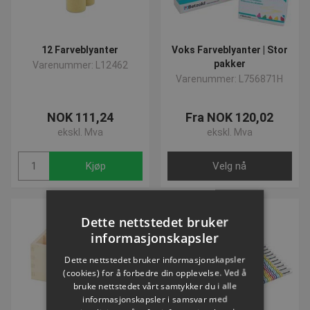
12 Farveblyanter
Voks Farveblyanter | Stor
pakker
Varenummer: L12462
Varenummer: L756871H
NOK 111,24
Fra NOK 120,02
ekskl. Mva
ekskl. Mva
Kjøp
Velg nå
NYHET
Dette nettstedet bruker
informasjonskapsler
Dette nettstedet bruker informasjonskapsler
(cookies) for å forbedre din opplevelse. Ved å
bruke nettstedet vårt samtykker du i alle
informasjonskapsler i samsvar med