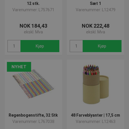
12 stk.
Sæt 1
Strengt nødvendige informasjonskapsler tillater
Varenummer: L757671
kjernefunksjoner på nettstedet, som
Varenummer: L12479
brukerinnlogging og kontoadministrasjon.
Nettstedet kan ikke brukes riktig uten strengt
nødvendige informasjonskapsler.
NOK 184,43
NOK 222,48
ekskl. Mva
ekskl. Mva
Navn
Provider / Domene
Utløp
popup-signup-closed
.presencosport.no
1 
Kjøp
Kjøp
crisp-
.presencosport.no
6 må
client%2Fsession%2Fa292c4df-
2 da
8861-4f4e-b552-7f50af21081d
CookieScriptConsent
1 m
CookieScript
NYHET
www.presencosport.no
Regenbogenstifte, 32 Stk
48 Farveblyanter | 17,5 cm
Varenummer: L767038
Varenummer: L12463
contextValues
www.presencosport.no
Ses