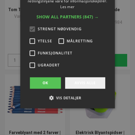
retningslinjene våre for informasjonskapsler.
Les mer
Tom Trækasse til blyanter
24 Regnbuefargede
blyanter
Varenummer: L55262
SHOW ALL PARTNERS
(847) →
Varenummer: L759984
STRENGT NØDVENDIG
NOK 127,34
NOK 177,11
YTELSE
MÅLRETTING
ekskl. Mva
ekskl. Mva
FUNKSJONALITET
Kjøp
Kjøp
UGRADERT
OK
AVVIS ALLE
VIS DETALJER
Strengt nødvendig
Ytelse
Målretting
Funksjonalitet
Ugradert
Farveblyant med 2 farver |
Elektrisk Blyantspidser |