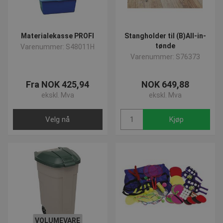
Materialekasse PROFI
Stangholder til (B)All-in-
tønde
Varenummer: S48011H
Varenummer: S76373
Fra NOK 425,94
NOK 649,88
ekskl. Mva
ekskl. Mva
Velg nå
Kjøp
VOLUMEVARE