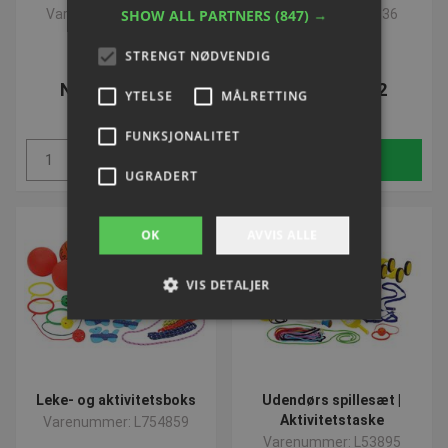
Varenummer: S76348
SHOW ALL PARTNERS
Varenummer: S7636
(847) →
STRENGT NØDVENDIG
NOK 1.621,78
NOK 1.716,92
YTELSE
MÅLRETTING
ekskl. Mva
ekskl. Mva
FUNKSJONALITET
Kjøp
Kjøp
UGRADERT
OK
AVVIS ALLE
VIS DETALJER
Strengt nødvendig
Ytelse
Målretting
Funksjonalitet
Ugradert
Leke- og aktivitetsboks
Udendørs spillesæt |
Aktivitetstaske
Varenummer: L754859
Strengt nødvendige informasjonskapsler tillater
kjernefunksjoner på nettstedet, som
Varenummer: L53895