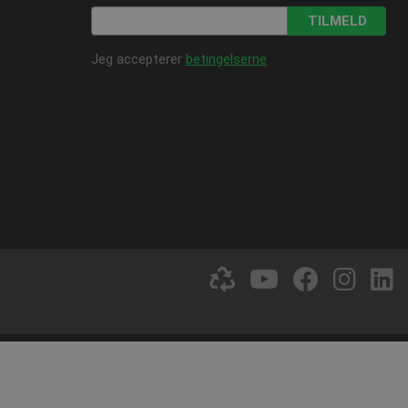
at Cookie-Script.com
TILMELD
Jeg accepterer
betingelserne
løpsdato
Beskrivelse
 minutter
Sesjon
for å opprettholde
nalytics og brukes til å
1 år
Den lagrer og oppdaterer
lameprodukter som for
1 år
og spore sidevisninger.
1 år
ersal Analytics - som er
tjeneste. Denne
å tilordne et tilfeldig
dert i hver sideforespørsel
og kampanjedata for