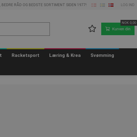
E, BEDRE RÅD OG BEDSTE SORTIMENT SIDEN 1977!
LOG IND
NOK
0,00
Kurven din
t
Racketsport
Læring & Krea
Svømming