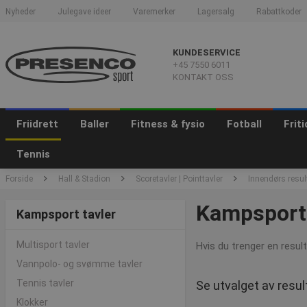
Nyheder
Julegave ideer
Varemerker
Lagersalg
Rabattkoder
KUNDESERVICE
+45 7550 6011
KONTAKT OSS
Friidrett
Baller
Fitness & fysio
Fotball
Frit
Tennis
Forside
Hall & Stadion
Scoretavler | Pointtavler
Innendørs resul
Kampsport 
Kampsport tavler
Multisport tavler
Hvis du trenger en resul
Vannpolo- og svømme tavler
Tennis tavler
Se utvalget av resu
Klokker