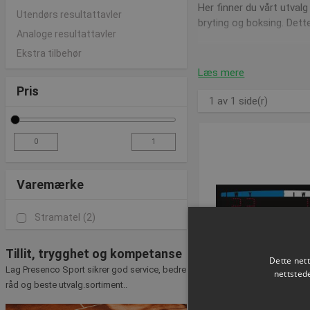
Her finner du vårt utvalg
Utendørs resultattavler
bryting og boksing. Dett
Analoge resultattavler
Vi tilbyr også denne
STR
Ekstra tilbehør
Læs mere
Pris
1 av 1 side(r)
God service
I nettbutikken vår finner
Hvis du har spørsmål angå
Varemærke
med gode råd og veiledn
Stramatel
(2)
Tillit, trygghet og kompetanse
Dette net
Lag Presenco Sport sikrer god service, bedre
nettsted
råd og beste utvalg.sortiment..
VOLUMEVAR