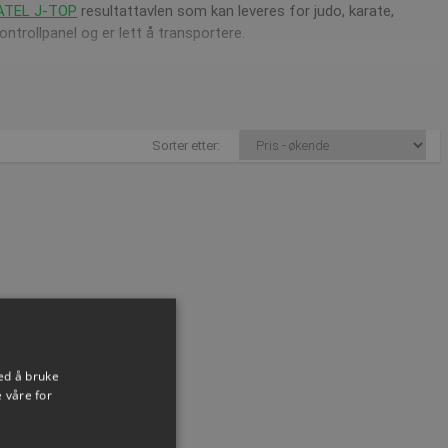
TEL J-TOP
resultattavlen som kan leveres for judo, karate,
ntrollpanel og er lett å transportere.
tall runder samt de enkelte deltakernes poeng.
Sorter etter:
ttavler
uerlig oppdatert.
st til post@presencosport.dk. Vi er alltid klare til å hjelpe deg
ed å bruke
 våre for