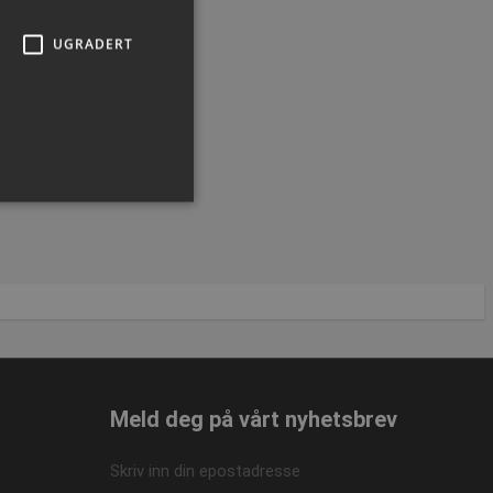
UGRADERT
ministrasjon. Nettstedet kan
Meld deg på vårt nyhetsbrev
 Cookie-Script.com-
Skriv inn din epostadresse
or besøkendes