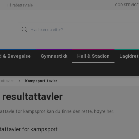
...GOD SERVIC
Få rabattavtale
id & Bevegelse
Gymnastikk
Hall & Stadion
Lagidret
tattavler
Kampsport tavler
resultattavler
tattavle for kampsprot kan du finne den rette, høyre her.
ltattavler for kampsport