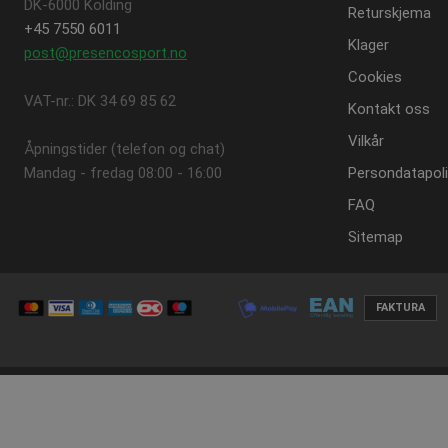
DK-6000 Kolding
Returskjema
+45 7550 6011
Klager
contextValues
post@presencosport.no
Cookies
VAT-nr.: DK 34 69 85 62
Navn
Kontakt oss
Provi
Navn
Navn
crisp-client%2Fsocket%2F
Dome
Vilkår
Åpningstider (telefon og chat)
SNS
_ga_DGE0SP8BQ6
_gat_gtag_UA_16956477_5
.pres
Mandag - fredag ​​08:00 - 16:00
Persondatapoli
_sn_n
FAQ
_gid
_fbp
Googl
_sn_a
.pres
Sitemap
_sn_m
_ga
Googl
.pres
FAKTURA