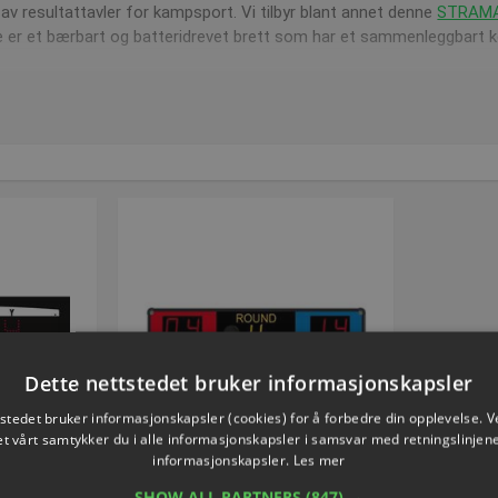
 av resultattavler for kampsport. Vi tilbyr blant annet denne
STRAMA
e er et bærbart og batteridrevet brett som har et sammenleggbart ko
AMATEL CBB
som er perfekt for boksing. Med denne kan du vise an
, bedre råd ved kjøp av resulta
 du et stort utvalg av resultattavler, og vi holder nettbutikken kontin
ende kjøp av resultattavler, ring oss på 7550 6011 eller skriv en e-po
ing.
Dette nettstedet bruker informasjonskapsler
tstedet bruker informasjonskapsler (cookies) for å forbedre din opplevelse. V
et vårt samtykker du i alle informasjonskapsler i samsvar med retningslinjene
informasjonskapsler.
Les mer
E
VOLUMEVARE
SHOW ALL PARTNERS
(847) →