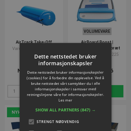
VOLUMEVARE
AirTrack Take-Off
AirBoard Boost |
Oppusteligt springbræt
Varenummer: P115250
Varenummer: P115225
Dette nettstedet bruker
informasjonskapsler
NOK 3.473,36
NOK 6.203,16
Dette nettstedet bruker informasjonskapsler
ekskl. Mva
ekskl. Mva
(cookies) for å forbedre din opplevelse. Ved å
bruke nettstedet vårt samtykker du i alle
informasjonskapsler i samsvar med
Kjøp
Kjøp
retningslinjene våre for informasjonskapsler.
Les mer
SHOW ALL PARTNERS
(847) →
NYHET
NYHET
STRENGT NØDVENDIG