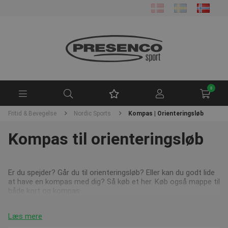
0
Fritid & Bevegelse
Nordic Sports
Kompas | Orienteringsløb
Kompas til orienteringsløb
Er du spejder? Går du til orienteringsløb? Eller kan du godt lide
at have en kompas med dig? Så køb et her. Køb også mappe til
både kort og kompas.
Læs mere