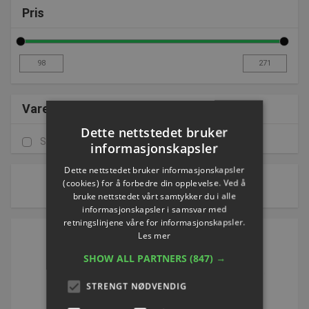
Pris
Varemærke
Dette nettstedet bruker
Silva
(1)
informasjonskapsler
Dette nettstedet bruker informasjonskapsler
1 av 1 side(r)
(cookies) for å forbedre din opplevelse. Ved å
bruke nettstedet vårt samtykker du i alle
Sorter etter:
informasjonskapsler i samsvar med
retningslinjene våre for informasjonskapsler.
Les mer
SHOW ALL PARTNERS
(847) →
STRENGT NØDVENDIG