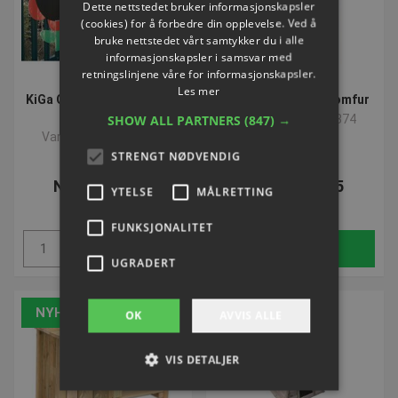
Dette nettstedet bruker informasjonskapsler
(cookies) for å forbedre din opplevelse. Ved å
bruke nettstedet vårt samtykker du i alle
informasjonskapsler i samsvar med
retningslinjene våre for informasjonskapsler.
Les mer
KiGa Outdoor Tavler | Sæt
Outdoor Køkken | Komfur
med 5
SHOW ALL PARTNERS
Varenummer: L97374
(847) →
Varenummer: L58240
STRENGT NØDVENDIG
NOK 2.595,14
NOK 2.985,95
YTELSE
MÅLRETTING
ekskl. Mva
ekskl. Mva
FUNKSJONALITET
Kjøp
Kjøp
UGRADERT
NYHET
NYHET
OK
AVVIS ALLE
VIS DETALJER