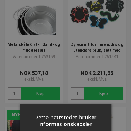
Metalskåle 6 stk | Sand- og
Dyrebrett for innendørs og
muddersæt
utendørs bruk, sett med
Varenummer: L763159
Varenummer: L761541
NOK 537,18
NOK 2.211,65
ekskl. Mva
ekskl. Mva
Kjøp
Kjøp
NYHET
NYHET
Dette nettstedet bruker
informasjonskapsler