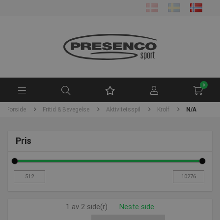
0
Forside
Fritid & Bevegelse
Aktivitetsspil
Krolf
N/A
Pris
1 av 2 side(r)
Neste side