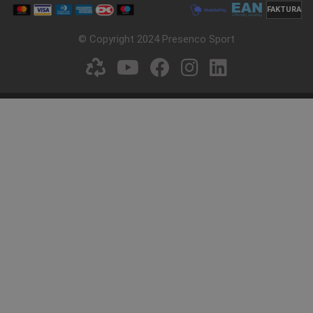
NOK 6.757,90
NOK 7.065,28
FAKTURA
ekskl. Mva
ekskl. Mva
© Copyright 2024 Presenco Sport
Kjøp
Kjøp
NYHET
Krolf | Klubbsett 220HF
Krolf | Klubbsett 220HF-
10184
Varenummer: P300173
Varenummer: P300118
NOK 7.186,77
NOK 7.785,42
ekskl. Mva
ekskl. Mva