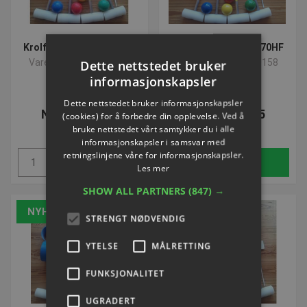
Krolf | Familiesæt 300HF
Krolf | Familiesett 270HF
Varenummer: P300116
Varenummer: P300158
Dette nettstedet bruker
informasjonskapsler
Dette nettstedet bruker informasjonskapsler
NOK 3.747,07
NOK 3.808,55
(cookies) for å forbedre din opplevelse. Ved å
bruke nettstedet vårt samtykker du i alle
ekskl. Mva
ekskl. Mva
informasjonskapsler i samsvar med
retningslinjene våre for informasjonskapsler.
Kjøp
Kjøp
Les mer
SHOW ALL PARTNERS
(847) →
NYHET
NYHET
STRENGT NØDVENDIG
YTELSE
MÅLRETTING
FUNKSJONALITET
UGRADERT