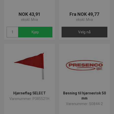
NOK 43,91
Fra NOK 49,77
ekskl. Mva
ekskl. Mva
Kjøp
Velg nå
Hjørneflag SELECT
Bøsning til hjørnestok 50
mm
Varenummer: P385521H
Varenummer: S0844-2