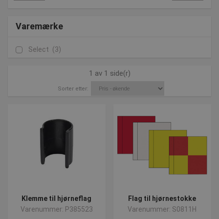
Varemærke
Select
(3)
1 av 1 side(r)
Sorter etter:
Klemme til hjørneflag
Flag til hjørnestokke
Varenummer: P385523
Varenummer: S0811H