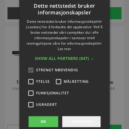
Dette nettstedet bruker
informasjonskapsler
Velg nå
Kjøp
Dette nettstedet bruker informasjonskapsler
(cookies) for å forbedre din opplevelse. Ved å
bruke nettstedet vårt samtykker du i alle
informasjonskapsler i samsvar med
retningslinjene våre for informasjonskapsler.
Les mer
SHOW ALL PARTNERS
(847) →
STRENGT NØDVENDIG
YTELSE
MÅLRETTING
Taske til stænger
Hjørnestok 50 mm
Varenummer: P385530
Varenummer: S0844
FUNKSJONALITET
UGRADERT
NOK 147,83
NOK 159,54
ekskl. Mva
ekskl. Mva
OK
AVVIS ALLE