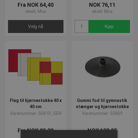
Fra NOK 64,40
NOK 76,11
ekskl. Mva
ekskl. Mva
Velg nå
Kjøp
Flag til hjørnestokke 40 x
Gummi fod til gymnastik
40 cm
stænger og hjørnestokke
Varenummer: S0810_GEH
Varenummer: S0809
Fra NOK 89,29
NOK 122,95
ekskl. Mva
ekskl. Mva