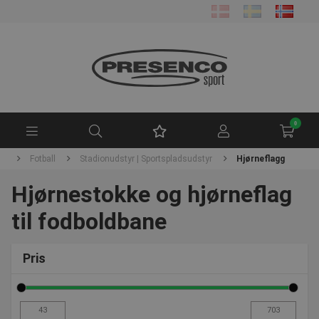
0
de
Fotball
Stadionudstyr | Sportspladsudstyr
Hjørneflagg
Hjørnestokke og hjørneflag
til fodboldbane
Pris