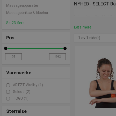
NYHED - SELECT Bal
Massageapparater
Massagebrikse & tilbehør
Vi har for nyligt fået Se
område som ryg, lår elle
Se 23 flere
Læs mere
op.
Pris
1 av 1 side(r)
Køber du derimod
2 .st
dine ømheder eller skade
hvor det gør ondt med 
Blackroll ® - Til d
Varemærke
Med vores Blackroll ®, k
dermed rulle med den and
ARTZT Vitality
(1)
denne måde opnår du nem
Select
(2)
TOGU
(1)
Blackroll ® er fremstille
Størrelse
Massagebold fremsti