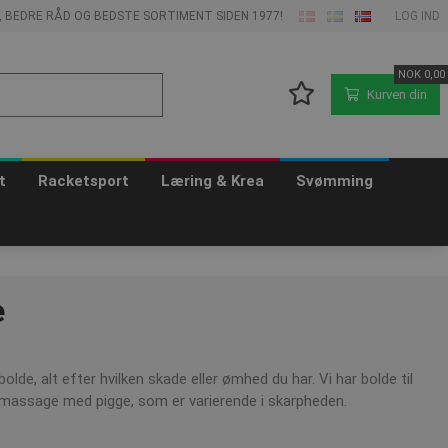
E, BEDRE RÅD OG BEDSTE SORTIMENT SIDEN 1977!
LOG IND
NOK
0,00
Kurven din
t
Racketsport
Læring & Krea
Svømming
e
e, alt efter hvilken skade eller ømhed du har. Vi har bolde til
il massage med pigge, som er varierende i skarpheden.