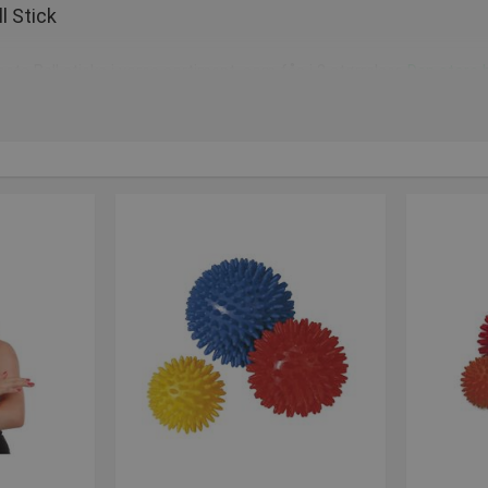
l Stick
lects Ball sticks i vores sortiment, som fås i 2 størrelser.
Den store 
r nakke. Grunden til at den har denne størrelse, skyldes at du nemme
k små bolde
, så benyttes den til at behandle små områder. Har du gåe
r. De små bolde kan bedre behandle det ramte område, end hvis du b
de større bolde, men du rammer større overflader.
ybere massage
an du komme til de dybere liggende muskler. Blackroll ® er fantasti
en fod. For at få en dybere massage, et godt tip er at benytte Black
t en dybdegående massage, som både er behagelig for dig, men ogs
t i Tyskland, og er et produkt i høj kvalitet. Blackroll ® er også et 
llet i kork