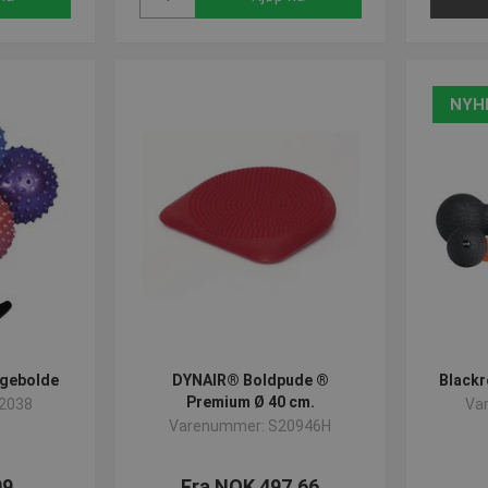
NYH
gebolde
DYNAIR® Boldpude ®
Blackr
Premium Ø 40 cm.
2038
Va
Varenummer: S20946H
09
Fra NOK 497,66