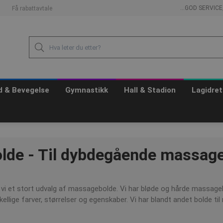
...GOD SERVIC
Få rabattavtale
id & Bevegelse
Gymnastikk
Hall & Stadion
Lagidret
lde - Til dybdegående massag
i et stort udvalg af massagebolde. Vi har bløde og hårde massagebold
llige farver, størrelser og egenskaber. Vi har blandt andet bolde t