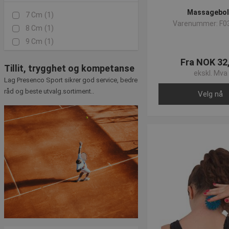
Massagebo
7 Cm
(1)
Varenummer: F0
Denne
massagebold fra 
8 Cm
(1)
særligt velegnet til pun
9 Cm
(1)
mens de sidder med små
Fra NOK 32
Tillit, trygghet og kompetanse
ekskl. Mva
Vi har fokus på god 
Lag Presenco Sport sikrer god service, bedre
råd og beste utvalg.sortiment..
Velg nå
I vores webshop har vi 
Skulle du have spørgsmål 
råd og et bredt sortimen