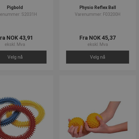
Pigbold
Physio Reflex Ball
renummer: S2031H
Varenummer: F03200H
ri, slidstræk og særligt stablit. Produktet er lavet af kork og er
 muskelområder. Især glutral musklerne kan legende rulles ud,
ra NOK 43,91
Fra NOK 45,37
ekskl. Mva
ekskl. Mva
Velg nå
Velg nå
 for at opdatere webshoppen løbende!
mail på
post@presencosport.dk
. Vi er altid klar til at hjælpe dig med