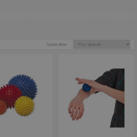
bold
har små gumme pigge, som kan anvendes på et større
re kan rulle med dit lår og ryg, og på den måde løsne musklerne
Sorter etter:
t eller går du til kiopraktor, anbefaler de små massagebolde til
enytter større bolde. Fordi du ikke går ind og rammer kun det sted
ske til at massere fødderene, hvor du kan stå på den ene fod og
roll ® på overflader som: En dør, et bord, gulv eller en væg. På
å giver stor effekt for dine muskler.
miljøvenligt produkt og er produceret under CO2 neutrale forhold.