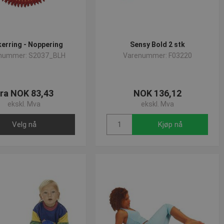
erring - Noppering
Sensy Bold 2 stk
nummer: S2037_BLH
Varenummer: F03220
ra NOK 83,43
NOK 136,12
ekskl. Mva
ekskl. Mva
Velg nå
Kjøp nå