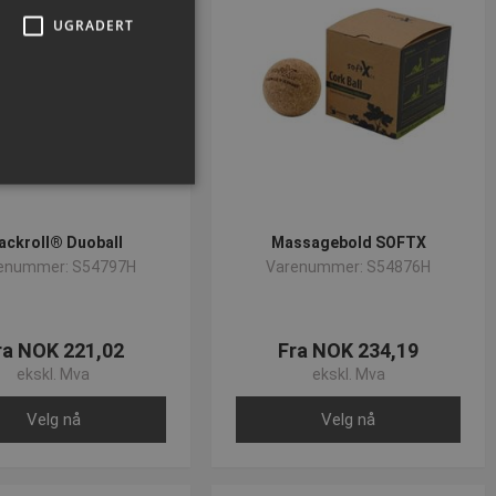
UGRADERT
ackroll® Duoball
Massagebold SOFTX
enummer: S54797H
Varenummer: S54876H
ministrasjon. Nettstedet kan
ra NOK 221,02
Fra NOK 234,19
ekskl. Mva
ekskl. Mva
Velg nå
Velg nå
 Cookie-Script.com-
or besøkendes
at Cookie-Script.com