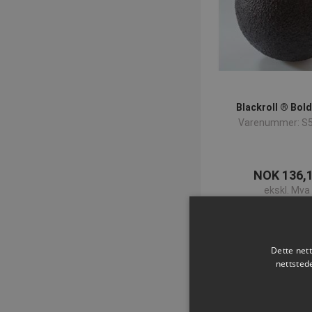
Blackroll ® Bold -
Varenummer: S
NOK 136,
ekskl. Mva
Kjøp 
Dette net
nettsted