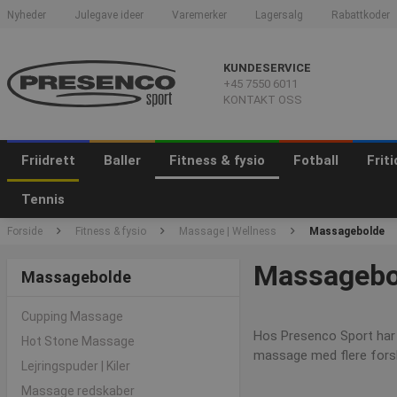
Nyheder
Julegave ideer
Varemerker
Lagersalg
Rabattkoder
KUNDESERVICE
+45 7550 6011
KONTAKT OSS
Friidrett
Baller
Fitness & fysio
Fotball
Frit
Tennis
Forside
Fitness & fysio
Massage | Wellness
Massagebolde
Massagebo
Massagebolde
Cupping Massage
Hos Presenco Sport har v
Hot Stone Massage
massage med flere forske
Lejringspuder | Kiler
Massage redskaber