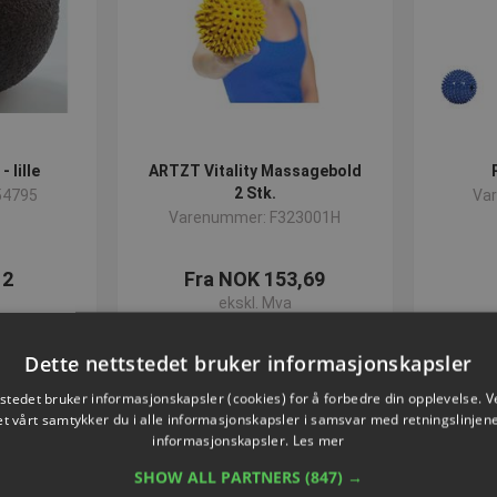
 lille
ARTZT Vitality Massagebold
2 Stk.
54795
Va
Varenummer: F323001H
12
Fra NOK 153,69
ekskl. Mva
nå
Velg nå
Dette nettstedet bruker informasjonskapsler
tstedet bruker informasjonskapsler (cookies) for å forbedre din opplevelse. V
et vårt samtykker du i alle informasjonskapsler i samsvar med retningslinjene
informasjonskapsler.
Les mer
SHOW ALL PARTNERS
(847) →