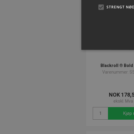
STRENGT NØ
Blackroll ® Bold 
Varenummer: S
Strengt nødvendige informas
ikke brukes riktig uten str
Navn
NOK 178,
popup-signup-closed
ekskl. Mva
crisp-
client%2Fsession%2Fa292c
8861-4f4e-b552-7f50af210
Kjøp 
CookieScriptConsent