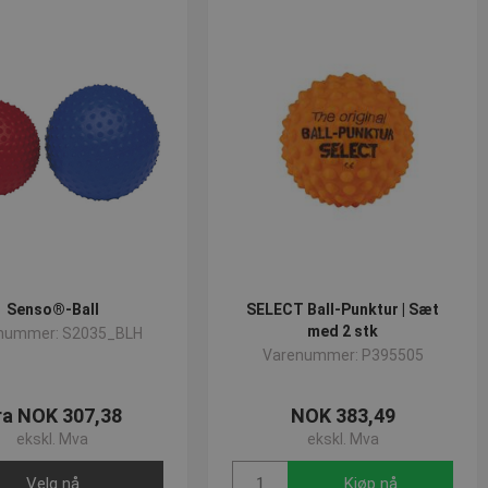
løpsdato
Beskrivelse
 minutter
Sesjon
for å opprettholde
nalytics og brukes til å
1 år
Den lagrer og oppdaterer
lameprodukter som for
1 år
og spore sidevisninger.
1 år
ersal Analytics - som er
tjeneste. Denne
å tilordne et tilfeldig
dert i hver sideforespørsel
Senso®-Ball
SELECT Ball-Punktur | Sæt
og kampanjedata for
med 2 stk
nummer: S2035_BLH
Varenummer: P395505
ra NOK 307,38
NOK 383,49
ekskl. Mva
ekskl. Mva
Velg nå
Kjøp nå