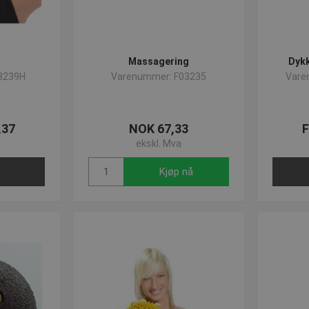
Massagering
Dykk
3239H
Varenummer: F03235
Vare
,37
NOK 67,33
F
ekskl. Mva
Kjøp nå