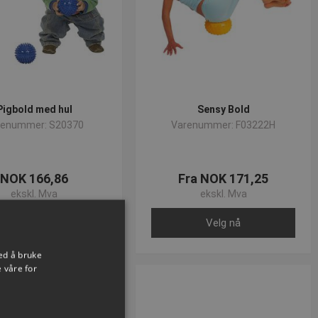
Pigbold med hul
Sensy Bold
renummer: S20370
Varenummer: F03222H
NOK 166,86
Fra NOK 171,25
ekskl. Mva
ekskl. Mva
Kjøp nå
Velg nå
ed å bruke
 våre for