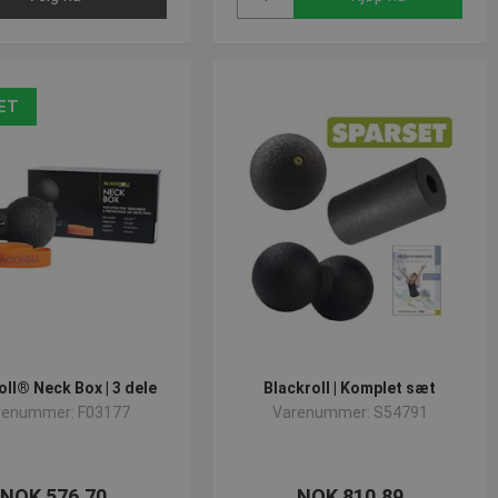
ET
oll® Neck Box | 3 dele
Blackroll | Komplet sæt
renummer: F03177
Varenummer: S54791
NOK 576,70
NOK 810,89