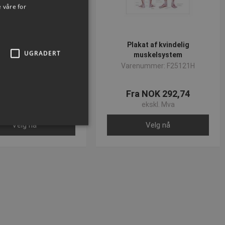
 våre for
elet plakat af ben
Plakat af kvindelig
UGRADERT
muskelsystem
enummer: F25255H
Varenummer: F25121H
ra NOK 123,68
Fra NOK 292,74
ekskl. Mva
ekskl. Mva
Velg nå
Velg nå
ministrasjon. Nettstedet kan