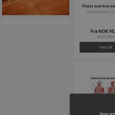
Plakat med Arm mu
Varenummer: F2
Fra NOK 95
ekskl. Mva
Velg nå
Dette net