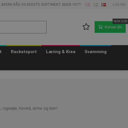
E, BEDRE RÅD OG BEDSTE SORTIMENT SIDEN 1977!
LOG IND
NOK
0,00
Kurven din
t
Racketsport
Læring & Krea
Svømming
, rygsøjle, hoved, arme og ben!