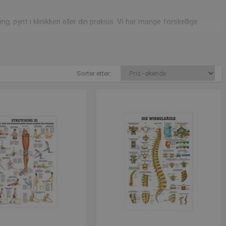
g, pynt i klinikken eller din praksis. Vi har mange forskellige
gning, hvad end det er overamren, underarmen eller skulderen, så
Sorter etter:
kulaturen
lige noget for dig. Du får en præcis beskrivelse af de
mere vidende om dit fagområde.
uskelsystem, måske i forbindelse med din uddannelse, så er disse
system
. Her kan du nærstudere begge køns muskelsystemer, så du
mt hånden.