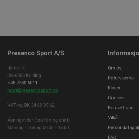
Presenco Sport A/S
Informasj
Jernet 7
Om os
DK-6000 Kolding
Returskjema
+45 7550 6011
Klager
post@presencosport.no
Cookies
VAT-nr.: DK 34 69 85 62
Kontakt oss
Vilkår
Åpningstider (telefon og chat)
Mandag - fredag ​​08:00 - 16:00
Persondatapoli
FAQ