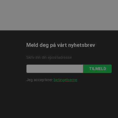
Meld deg på vårt nyhetsbrev
Skriv inn din epostadresse
TILMELD
Jeg accepterer
betingelserne