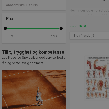
Anatomiske T-shirts
Her finder du et bred udv
varianter, så du kan få li
Pris
F.eks. har vi denne plaka
Læs mere
beskriver denne plakat li
1 av 1 side(r)
Hvis du arbejder mere m
forskellige knogler og m
Tillit, trygghet og kompetanse
Hvis du ikke skal arbej
Lag Presenco Sport sikrer god service, bedre
to plakater lige noget fo
råd og beste utvalg.sortiment..
har fuldt ud styr på båd
Udover disse finder du 