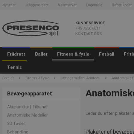
Nyheder
Julegave ideer
Varemerker
Lagersalg
Rabattkoder
KUNDESERVICE
+45 7550 6011
KONTAKT OSS
Friidrett
Baller
Fitness & fysio
Fotball
Frit
Tennis
Forside
Fitness & fysio
Læringsmidler | Anatomi
Anatomiske P
Anatomiske
Bevægeapparatet
Akupunktur | Tilbehør
Leder du efter plakater 
Anatomiske Modeller
3D Tavler
Plakater af bevæge
Behandling