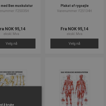
t med Ben muskulatur
Plakat af rygsøjle
enummer: F25035H
Varenummer: F25134H
ra NOK 95,14
Fra NOK 95,14
ekskl. Mva
ekskl. Mva
Velg nå
Velg nå
ed å bruke