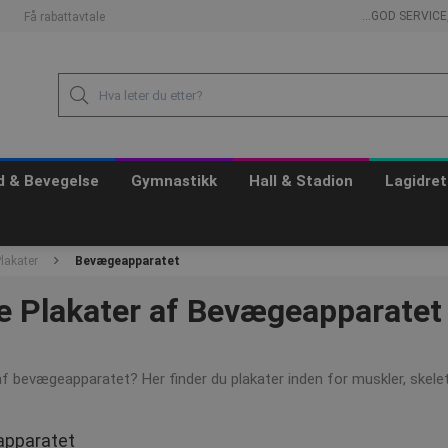
...GOD SERVIC
Få rabattavtale
id & Bevegelse
Gymnastikk
Hall & Stadion
Lagidret
lakater
Bevægeapparatet
 Plakater af Bevægeapparatet
af bevægeapparatet? Her finder du plakater inden for muskler, skelet
apparatet