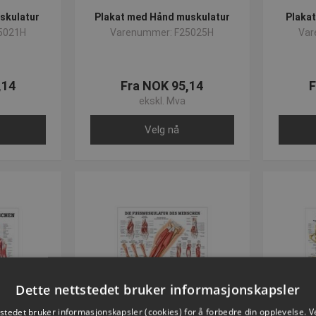
skulatur
Plakat med Hånd muskulatur
Plaka
5021H
Varenummer: F25025H
Var
,14
Fra NOK 95,14
F
ekskl. Mva
Velg nå
Dette nettstedet bruker informasjonskapsler
tstedet bruker informasjonskapsler (cookies) for å forbedre din opplevelse. V