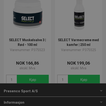
nødvendige informasjonskapsler.
Navn
Provider / Domene
Utløp
popup-signup-closed
.presencosport.no
1 
crisp-
.presencosport.no
6 må
client%2Fsession%2Fa292c4df-
2 da
8861-4f4e-b552-7f50af21081d
CookieScriptConsent
1 m
CookieScript
www.presencosport.no
SELECT Muskelsalve 3 |
SELECT Varmecreme med
Rød - 100 ml
kamfer | 250 ml
Varenummer: P375523
Varenummer: P375525
NOK 166,86
NOK 199,06
ekskl. Mva
ekskl. Mva
Kjøp
Kjøp
contextValues
www.presencosport.no
Ses
Presenco Sport A/S
1 av 1 side(r)
Informasjon