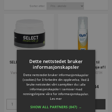
Sorter etter:
Dette nettstedet bruker
SELECT Muskelsalve 1 |
Medicinsk udstyr til
informasjonskapsler
Grøn
førstehjælp / akut pleje af l
Varenummer: P375520
Varenummer: F287801H
Dette nettstedet bruker informasjonskapsler
(cookies) for å forbedre din opplevelse. Ved å
bruke nettstedet vårt samtykker du i alle
NOK 98,07
Fra NOK 143,44
informasjonskapsler i samsvar med
ekskl. Mva
ekskl. Mva
retningslinjene våre for informasjonskapsler.
Les mer
Kjøp
Velg nå
SHOW ALL PARTNERS
(847) →