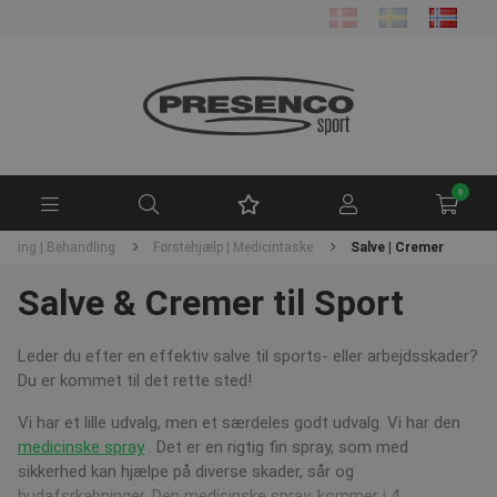
0
æning | Behandling
Førstehjælp | Medicintaske
Salve | Cremer
Salve & Cremer til Sport
Leder du efter en effektiv salve til sports- eller arbejdsskader?
Du er kommet til det rette sted!
Vi har et lille udvalg, men et særdeles godt udvalg. Vi har den
medicinske spray
. Det er en rigtig fin spray, som med
sikkerhed kan hjælpe på diverse skader, sår og
hudafsrkabninger. Den medicinske spray, kommer i 4