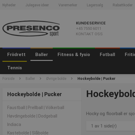
Nyheder
Julegave ideer
Varemerker
Lagersalg
Rabattkoder
KUNDESERVICE
+45 7550 6011
KONTAKT OSS
Friidrett
Baller
Fitness & fysio
Fotball
Frit
Tennis
Forside
Baller
Øvrige bolde
Hockeybolde | Pucker
Hockeybolde
Hockeybolde | Pucker
Faustball | Prellball | Völkerball
Hocky og floorball er sj
Høvdingebolde | Dodgeball
Indiaca
1 av 1 side(r)
Kastebolde | Slåbolde