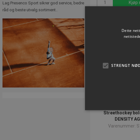
Kjøp 
Lag Presenco Sport sikrer god service, bedre
råd og beste utvalg.sortiment..
Dette net
nettsted
STRENGT NØ
Streethockey bo
DENSITY A
Varenummer: S
Strengt nødvendige informas
ikke brukes riktig uten str