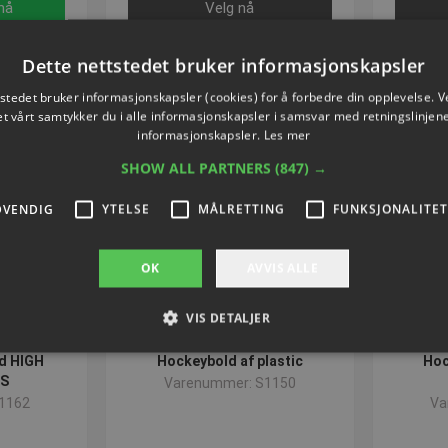
nå
Velg nå
Dette nettstedet bruker informasjonskapsler
tstedet bruker informasjonskapsler (cookies) for å forbedre din opplevelse. V
et vårt samtykker du i alle informasjonskapsler i samsvar med retningslinjene
informasjonskapsler.
Les mer
SHOW ALL PARTNERS
(847) →
DVENDIG
YTELSE
MÅLRETTING
FUNKSJONALITET
OK
AVVIS ALLE
VIS DETALJER
ld HIGH
Hockeybold af plastic
Hoc
GS
Varenummer: S1150
Strengt nødvendig
Ytelse
Målretting
Funksjonalitet
Ugradert
1162
Va
jonskapsler tillater kjernefunksjoner på nettstedet, som brukerinnlogging og kontoad
engt nødvendige informasjonskapsler.