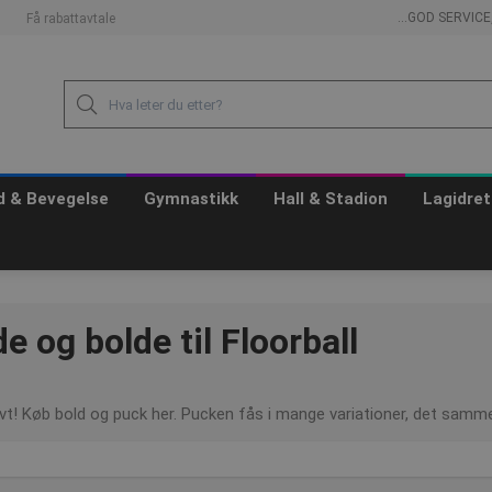
...GOD SERVIC
Få rabattavtale
id & Bevegelse
Gymnastikk
Hall & Stadion
Lagidret
 og bolde til Floorball
ovt! Køb bold og puck her. Pucken fås i mange variationer, det sam