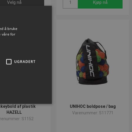
Velg nå
Kjøp nå
ed å bruke
 våre for
UGRADERT
keybold af plastik
UNIHOC boldpose / bag
HAZELL
Varenummer: S11771
renummer: S1152
ministrasjon. Nettstedet kan