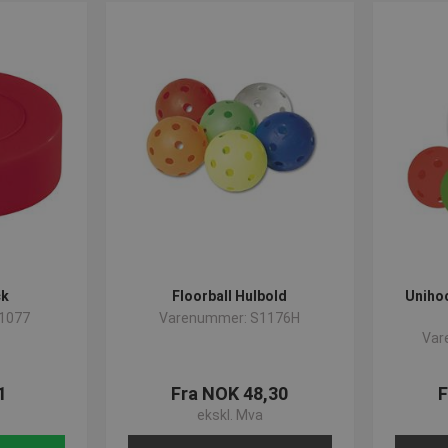
ck
Floorball Hulbold
Unihoc
1077
Varenummer: S1176H
Var
1
Fra NOK 48,30
F
ekskl. Mva