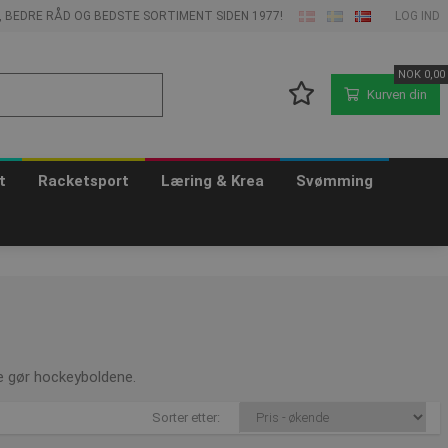
E, BEDRE RÅD OG BEDSTE SORTIMENT SIDEN 1977!
LOG IND
NOK
0,00
Kurven din
t
Racketsport
Læring & Krea
Svømming
me gør hockeyboldene.
Sorter etter: